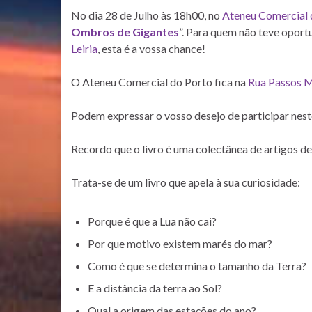
No dia 28 de Julho às 18h00, no
Ateneu Comercial 
Ombros de Gigantes
”. Para quem não teve opor
Leiria
, esta é a vossa chance!
O Ateneu Comercial do Porto fica na
Rua Passos M
Podem expressar o vosso desejo de participar nes
Recordo que o livro é uma colectânea de artigos de
Trata-se de um livro que apela à sua curiosidade:
Porque é que a Lua não cai?
Por que motivo existem marés do mar?
Como é que se determina o tamanho da Terra?
E a distância da terra ao Sol?
Qual a origem das estações do ano?