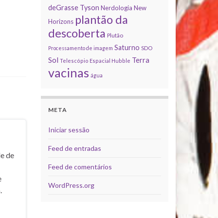
deGrasse Tyson
Nerdologia
New
plantão da
Horizons
descoberta
Plutão
Saturno
Processamento de imagem
SDO
Sol
Terra
Telescópio Espacial Hubble
vacinas
água
META
Iniciar sessão
Feed de entradas
de de
Feed de comentários
e
WordPress.org
.