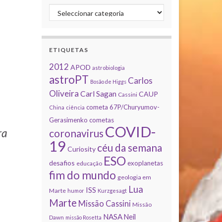
Categorias
ETIQUETAS
2012
APOD
astrobiologia
astroPT
Carlos
Bosão de Higgs
Oliveira
Carl Sagan
CAUP
Cassini
cometa 67P/Churyumov-
China
ciência
Gerasimenko
cometas
COVID-
ra
coronavirus
19
céu da semana
Curiosity
ESO
desafios
exoplanetas
educação
fim do mundo
geologia em
Lua
ISS
Marte
humor
Kurzgesagt
Marte
Missão Cassini
Missão
NASA
Neil
Dawn
missão Rosetta