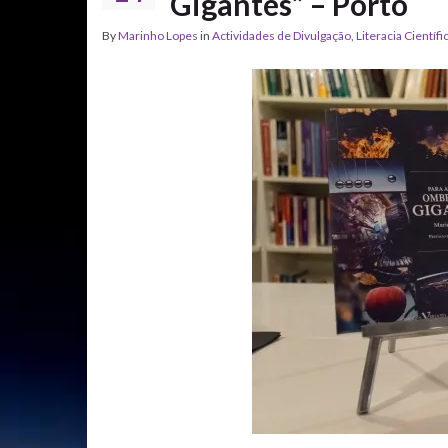
Gigantes” – Porto
By
Marinho Lopes
in
Actividades de Divulgação
,
Literacia Científi