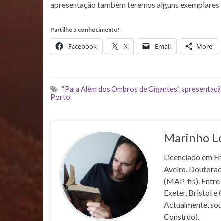
apresentação também teremos alguns exemplares 
Partilhe o conhecimento!
Facebook
X
Email
More
“Para Além dos Ombros de Gigantes”
,
apresentação
Porto
Marinho L
Licenciado em En
Aveiro. Doutorad
(MAP-fis). Entre
Exeter, Bristol 
Actualmente, sou 
Construo).