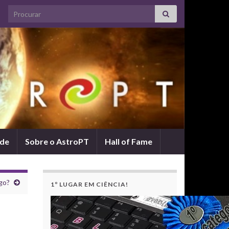
Search for:
ade
Sobre o AstroPT
Hall of Fame
go?
1º LUGAR EM CIÊNCIA!