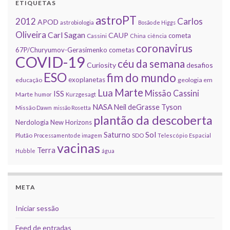
ETIQUETAS
astroPT
2012
Carlos
APOD
astrobiologia
Bosão de Higgs
Oliveira
Carl Sagan
CAUP
cometa
Cassini
China
ciência
coronavirus
67P/Churyumov-Gerasimenko
cometas
COVID-19
céu da semana
Curiosity
desafios
ESO
fim do mundo
exoplanetas
educação
geologia em
Marte
Lua
Missão Cassini
ISS
Marte
humor
Kurzgesagt
NASA
Neil deGrasse Tyson
Missão Dawn
missão Rosetta
plantão da descoberta
Nerdologia
New Horizons
Sol
Saturno
Plutão
Processamento de imagem
SDO
Telescópio Espacial
vacinas
Terra
Hubble
água
META
Iniciar sessão
Feed de entradas