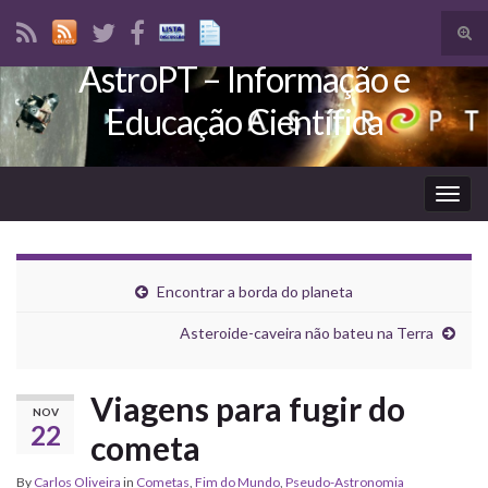
Tog
sear
AstroPT – Informação e
Search for:
for
Educação Científica
Togg
navig
Encontrar a borda do planeta
Asteroide-caveira não bateu na Terra
Viagens para fugir do
NOV
22
cometa
By
Carlos Oliveira
in
Cometas
,
Fim do Mundo
,
Pseudo-Astronomia