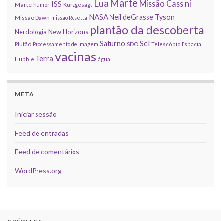
Marte
Lua
Missão Cassini
ISS
Marte
humor
Kurzgesagt
NASA
Neil deGrasse Tyson
Missão Dawn
missão Rosetta
plantão da descoberta
Nerdologia
New Horizons
Sol
Saturno
Plutão
Processamento de imagem
SDO
Telescópio Espacial
vacinas
Terra
Hubble
água
META
Iniciar sessão
Feed de entradas
Feed de comentários
WordPress.org