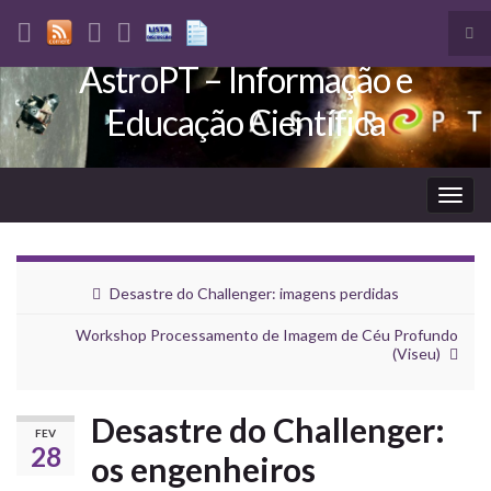
Tog
sea
AstroPT – Informação e
Search for:
for
Educação Científica
Togg
navig
Desastre do Challenger: imagens perdidas
Workshop Processamento de Imagem de Céu Profundo
(Viseu)
Desastre do Challenger:
FEV
28
os engenheiros