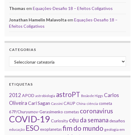
Thomas
em
Equações-Desafio 18 – Efeitos Coligativos
Jonathan Hamelin Malavolta
em
Equações-Desafio 18 –
Efeitos Coligativos
CATEGORIAS
Categorias
ETIQUETAS
astroPT
2012
Carlos
APOD
astrobiologia
Bosão de Higgs
Oliveira
Carl Sagan
CAUP
cometa
Cassini
China
ciência
coronavirus
67P/Churyumov-Gerasimenko
cometas
COVID-19
céu da semana
Curiosity
desafios
ESO
fim do mundo
exoplanetas
educação
geologia em