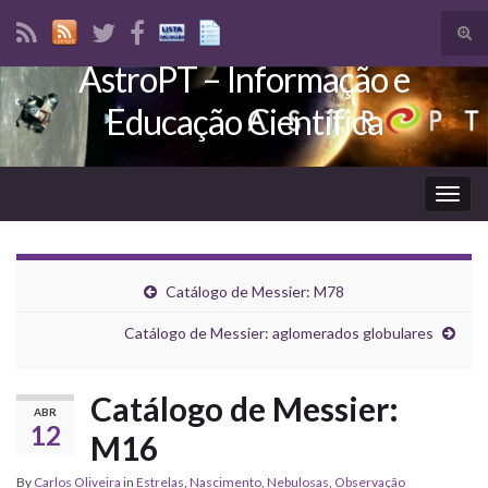
Tog
sear
AstroPT – Informação e
Search for:
for
Educação Científica
Togg
navig
Catálogo de Messier: M78
Catálogo de Messier: aglomerados globulares
Catálogo de Messier:
ABR
12
M16
By
Carlos Oliveira
in
Estrelas
,
Nascimento
,
Nebulosas
,
Observação