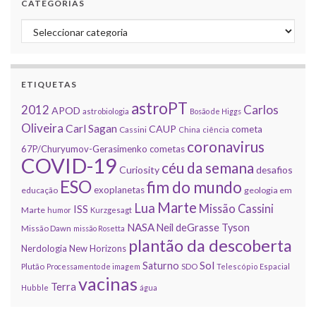
CATEGORIAS
Categorias
ETIQUETAS
astroPT
2012
Carlos
APOD
astrobiologia
Bosão de Higgs
Oliveira
Carl Sagan
CAUP
cometa
Cassini
China
ciência
coronavirus
67P/Churyumov-Gerasimenko
cometas
COVID-19
céu da semana
Curiosity
desafios
ESO
fim do mundo
exoplanetas
educação
geologia em
Marte
Lua
Missão Cassini
ISS
Marte
humor
Kurzgesagt
NASA
Neil deGrasse Tyson
Missão Dawn
missão Rosetta
plantão da descoberta
Nerdologia
New Horizons
Sol
Saturno
Plutão
Processamento de imagem
SDO
Telescópio Espacial
vacinas
Terra
Hubble
água