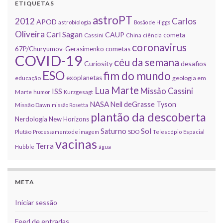
ETIQUETAS
astroPT
2012
Carlos
APOD
astrobiologia
Bosão de Higgs
Oliveira
Carl Sagan
CAUP
cometa
Cassini
China
ciência
coronavirus
67P/Churyumov-Gerasimenko
cometas
COVID-19
céu da semana
Curiosity
desafios
ESO
fim do mundo
exoplanetas
educação
geologia em
Marte
Lua
Missão Cassini
ISS
Marte
humor
Kurzgesagt
NASA
Neil deGrasse Tyson
Missão Dawn
missão Rosetta
plantão da descoberta
Nerdologia
New Horizons
Sol
Saturno
Plutão
Processamento de imagem
SDO
Telescópio Espacial
vacinas
Terra
Hubble
água
META
Iniciar sessão
Feed de entradas