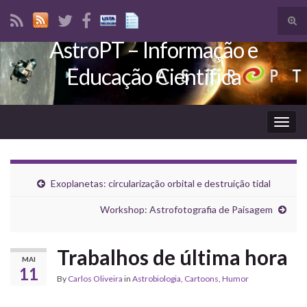
Tog
sear
AstroPT – Informação e
Search for:
for
Educação Científica
Togg
navig
Exoplanetas: circularização orbital e destruição tidal
Workshop: Astrofotografia de Paisagem
Trabalhos de última hora
MAI
11
By
Carlos Oliveira
in
Astrobiologia
,
Cartoons
,
Humor