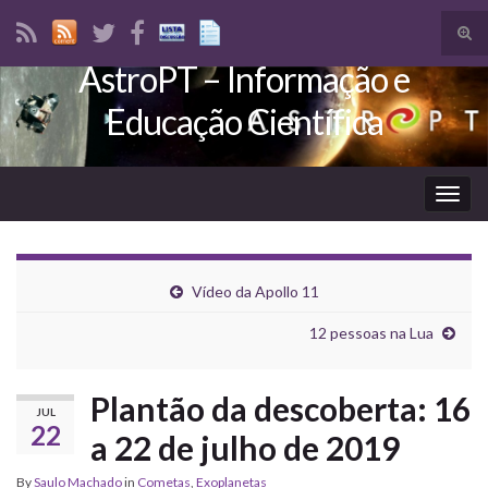
Tog
sear
AstroPT – Informação e
Search for:
for
Educação Científica
Togg
navig
Vídeo da Apollo 11
12 pessoas na Lua
Plantão da descoberta: 16
JUL
22
a 22 de julho de 2019
By
Saulo Machado
in
Cometas
,
Exoplanetas