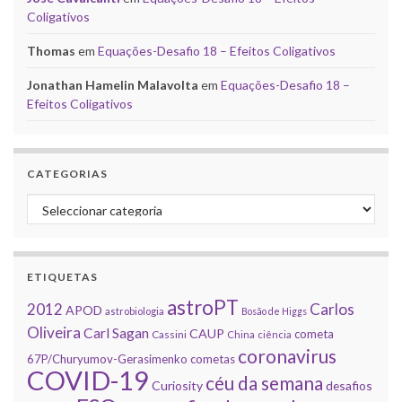
Coligativos
Thomas
em
Equações-Desafio 18 – Efeitos Coligativos
Jonathan Hamelin Malavolta
em
Equações-Desafio 18 –
Efeitos Coligativos
CATEGORIAS
Categorias
ETIQUETAS
astroPT
2012
Carlos
APOD
astrobiologia
Bosão de Higgs
Oliveira
Carl Sagan
CAUP
cometa
Cassini
China
ciência
coronavirus
67P/Churyumov-Gerasimenko
cometas
COVID-19
céu da semana
Curiosity
desafios