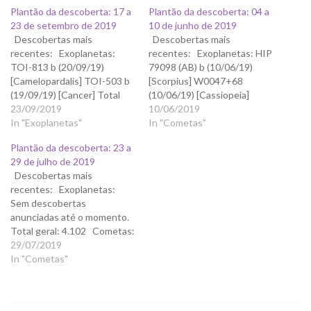
Plantão da descoberta: 17 a
Plantão da descoberta: 04 a
23 de setembro de 2019
10 de junho de 2019
Descobertas mais
Descobertas mais
recentes: Exoplanetas:
recentes: Exoplanetas: HIP
TOI-813 b (20/09/19)
79098 (AB) b (10/06/19)
[Camelopardalis] TOI-503 b
[Scorpius] W0047+68
(19/09/19) [Cancer] Total
(10/06/19) [Cassiopeia]
geral: 4.114 Cometas:
23/09/2019
2M0117-34 (07/06/19)
10/06/2019
C/2019 Q3 (PANSTARRS)
In "Exoplanetas"
[Sculptor] 2M0045+16
In "Cometas"
P/2019 R2 = P/2007 T4
(07/06/19) [Pisces] PDS 70 c
Plantão da descoberta: 23 a
(Gibbs) P/2019 R1 = P/2008
(04/06/19) [Centaurus]
29 de julho de 2019
Y1 (Boattini) P/2019 P1 =
Total geral: 4.076 Cometas:
Descobertas mais
P/2010 U2 (Hill) C/2019 J3
P/2019 K3 = P/2007 R1
recentes: Exoplanetas:
(ATLAS) P/2019 O1 =
(Larson) [03/06/19] P/2019
Sem descobertas
P/2014 U2 (Kowalski)
K2 = P/2000 S4 (LINEAR-
anunciadas até o momento.
C/2019…
Spacewatch) [02/06/19]
Total geral: 4.102 Cometas:
C/2019 JU6 (ATLAS) C/2019
C/2019 J3 (ATLAS)
29/07/2019
J3…
[28/07/19] P/2019 O1 =
In "Cometas"
P/2014 U2 (Kowalski)
[28/07/19] C/2019 M3
(ATLAS) P/2019 M2 (ATLAS)