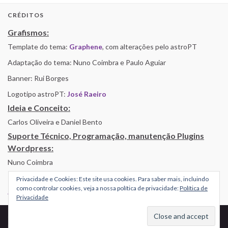
CRÉDITOS
Grafismos:
Template do tema:
Graphene
, com alterações pelo astroPT
Adaptação do tema: Nuno Coimbra e Paulo Aguiar
Banner: Rui Borges
Logotipo astroPT:
José Raeiro
Ideia e Conceito:
Carlos Oliveira e Daniel Bento
Suporte Técnico, Programação, manutenção Plugins
Wordpress:
Nuno Coimbra
Privacidade e Cookies: Este site usa cookies. Para saber mais, incluindo
como controlar cookies, veja a nossa política de privacidade:
Política de
Alojamento por Simbiose
Privacidade
© 2026 AstroPT - Informação e Educação Científica.
Made with
by
Graphene Themes
.