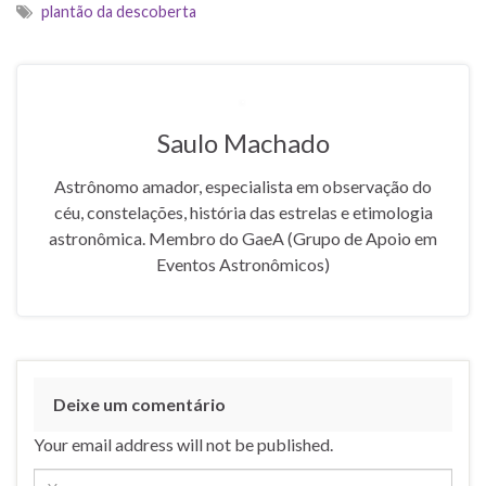
C/2019 N1 (ATLAS) P/2019
plantão da descoberta
M1 = P/2006 S1
(CHRISTENSEN) C/2019
LB7 (Kleyna) C/2019 K8
(ATLAS) C/2019…
Saulo Machado
Astrônomo amador, especialista em observação do
céu, constelações, história das estrelas e etimologia
astronômica. Membro do GaeA (Grupo de Apoio em
Eventos Astronômicos)
Deixe um comentário
Your email address will not be published.