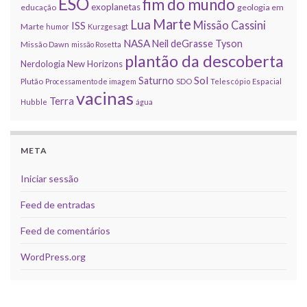
ESO
fim do mundo
exoplanetas
educação
geologia em
Marte
Lua
Missão Cassini
ISS
Marte
humor
Kurzgesagt
NASA
Neil deGrasse Tyson
Missão Dawn
missão Rosetta
plantão da descoberta
Nerdologia
New Horizons
Sol
Saturno
Plutão
Processamento de imagem
SDO
Telescópio Espacial
vacinas
Terra
Hubble
água
META
Iniciar sessão
Feed de entradas
Feed de comentários
WordPress.org