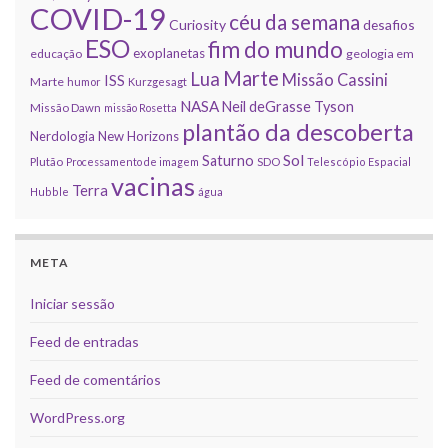
COVID-19
céu da semana
Curiosity
desafios
ESO
fim do mundo
exoplanetas
educação
geologia em
Marte
Lua
Missão Cassini
ISS
Marte
humor
Kurzgesagt
NASA
Neil deGrasse Tyson
Missão Dawn
missão Rosetta
plantão da descoberta
Nerdologia
New Horizons
Sol
Saturno
Plutão
Processamento de imagem
SDO
Telescópio Espacial
vacinas
Terra
Hubble
água
META
Iniciar sessão
Feed de entradas
Feed de comentários
WordPress.org