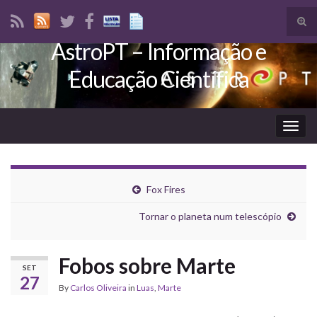
Tog
sear
AstroPT – Informação e
Search for:
for
Educação Científica
Togg
navig
Fox Fires
Tornar o planeta num telescópio
Fobos sobre Marte
SET
27
By
Carlos Oliveira
in
Luas
,
Marte