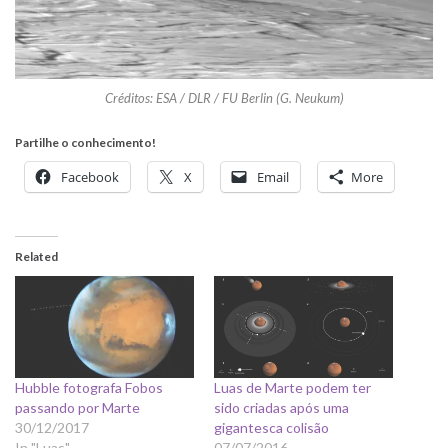
Créditos: ESA / DLR / FU Berlin (G. Neukum)
Partilhe o conhecimento!
Facebook
X
Email
More
Related
Hubble fotografa Fobos
Luas de Marte podem ter
passando por Marte
sido criadas após uma
30/12/2017
gigantesca colisão
In "Luas"
07/07/2016