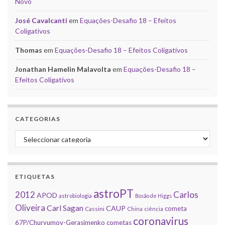
Novo
José Cavalcanti
em
Equações-Desafio 18 – Efeitos
Coligativos
Thomas
em
Equações-Desafio 18 – Efeitos Coligativos
Jonathan Hamelin Malavolta
em
Equações-Desafio 18 –
Efeitos Coligativos
CATEGORIAS
Categorias
ETIQUETAS
astroPT
2012
Carlos
APOD
astrobiologia
Bosão de Higgs
Oliveira
Carl Sagan
CAUP
cometa
Cassini
China
ciência
coronavirus
67P/Churyumov-Gerasimenko
cometas