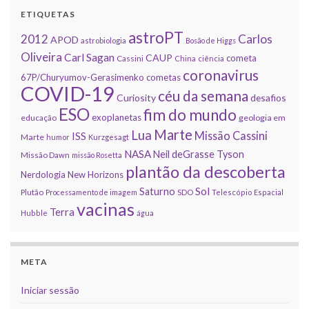
ETIQUETAS
astroPT
2012
Carlos
APOD
astrobiologia
Bosão de Higgs
Oliveira
Carl Sagan
CAUP
cometa
Cassini
China
ciência
coronavirus
67P/Churyumov-Gerasimenko
cometas
COVID-19
céu da semana
Curiosity
desafios
ESO
fim do mundo
exoplanetas
educação
geologia em
Marte
Lua
Missão Cassini
ISS
Marte
humor
Kurzgesagt
NASA
Neil deGrasse Tyson
Missão Dawn
missão Rosetta
plantão da descoberta
Nerdologia
New Horizons
Sol
Saturno
Plutão
Processamento de imagem
SDO
Telescópio Espacial
vacinas
Terra
Hubble
água
META
Iniciar sessão