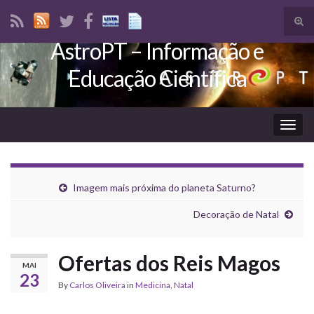
Tog
sear
AstroPT – Informação e
Search for:
for
Educação Científica
Togg
navig
Imagem mais próxima do planeta Saturno?
Decoração de Natal
Ofertas dos Reis Magos
MAI
23
By
Carlos Oliveira
in
Medicina
,
Natal