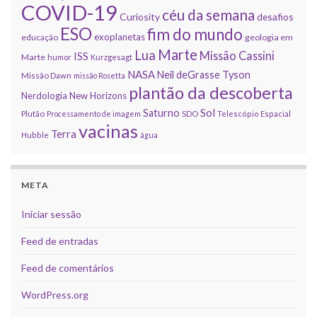
COVID-19
céu da semana
Curiosity
desafios
ESO
fim do mundo
exoplanetas
educação
geologia em
Marte
Lua
Missão Cassini
ISS
Marte
humor
Kurzgesagt
NASA
Neil deGrasse Tyson
Missão Dawn
missão Rosetta
plantão da descoberta
Nerdologia
New Horizons
Sol
Saturno
Plutão
Processamento de imagem
SDO
Telescópio Espacial
vacinas
Terra
Hubble
água
META
Iniciar sessão
Feed de entradas
Feed de comentários
WordPress.org