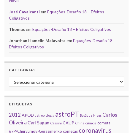
Novo
José Cavalcanti
em
Equações-Desafio 18 – Efeitos
Coligativos
Thomas
em
Equações-Desafio 18 – Efeitos Coligativos
Jonathan Hamelin Malavolta
em
Equações-Desafio 18 –
Efeitos Coligativos
CATEGORIAS
Categorias
ETIQUETAS
astroPT
2012
Carlos
APOD
astrobiologia
Bosão de Higgs
Oliveira
Carl Sagan
CAUP
cometa
Cassini
China
ciência
coronavirus
67P/Churyumov-Gerasimenko
cometas