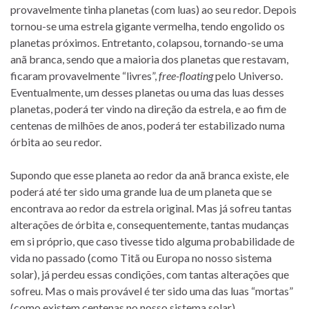
provavelmente tinha planetas (com luas) ao seu redor. Depois
tornou-se uma estrela gigante vermelha, tendo engolido os
planetas próximos. Entretanto, colapsou, tornando-se uma
anã branca, sendo que a maioria dos planetas que restavam,
ficaram provavelmente “livres”,
free-floating
pelo Universo.
Eventualmente, um desses planetas ou uma das luas desses
planetas, poderá ter vindo na direção da estrela, e ao fim de
centenas de milhões de anos, poderá ter estabilizado numa
órbita ao seu redor.
Supondo que esse planeta ao redor da anã branca existe, ele
poderá até ter sido uma grande lua de um planeta que se
encontrava ao redor da estrela original. Mas já sofreu tantas
alterações de órbita e, consequentemente, tantas mudanças
em si próprio, que caso tivesse tido alguma probabilidade de
vida no passado (como Titã ou Europa no nosso sistema
solar), já perdeu essas condições, com tantas alterações que
sofreu. Mas o mais provável é ter sido uma das luas “mortas”
(como existem centenas no nosso sistema solar).