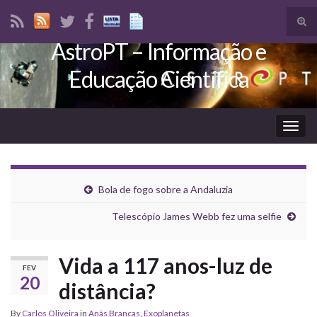
Tog
sear
AstroPT – Informação e
Search for:
for
Educação Científica
Togg
navig
Bola de fogo sobre a Andaluzia
Telescópio James Webb fez uma selfie
Vida a 117 anos-luz de
FEV
20
distância?
By
Carlos Oliveira
in
Anãs Brancas
,
Exoplanetas