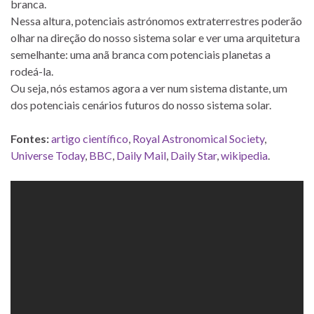
branca.
Nessa altura, potenciais astrónomos extraterrestres poderão
olhar na direção do nosso sistema solar e ver uma arquitetura
semelhante: uma anã branca com potenciais planetas a
rodeá-la.
Ou seja, nós estamos agora a ver num sistema distante, um
dos potenciais cenários futuros do nosso sistema solar.
Fontes:
artigo científico
,
Royal Astronomical Society
,
Universe Today
,
BBC
,
Daily Mail
,
Daily Star
,
wikipedia
.