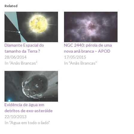
Related
Diamante Espacial do
NGC 2440: pérola de uma
tamanho da Terra ?
nova anã branca – APOD
28/06/2014
17/05/2015
In "Anãs Brancas"
In "Anãs Brancas"
Evidência de água em
detritos de exo-asteróide
22/10/2013
In "Agua em todo o lado"