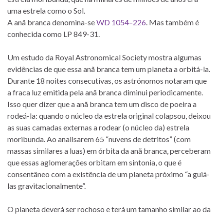
uma estrela como o Sol.
A anã branca denomina-se
WD 1054–226
. Mas também é
conhecida como LP 849-31.
Um estudo da Royal Astronomical Society mostra algumas
evidências de que essa anã branca tem um planeta a orbitá-la.
Durante 18 noites consecutivas, os astrónomos notaram que
a fraca luz emitida pela anã branca diminui periodicamente.
Isso quer dizer que a anã branca tem um disco de poeira a
rodeá-la: quando o núcleo da estrela original colapsou, deixou
as suas camadas externas a rodear (o núcleo da) estrela
moribunda. Ao analisarem 65 “nuvens de detritos” (com
massas similares a luas) em órbita da anã branca, perceberam
que essas aglomerações orbitam em sintonia, o que é
consentâneo com a existência de um planeta próximo “a guiá-
las gravitacionalmente”.
O planeta deverá ser rochoso e terá um tamanho similar ao da