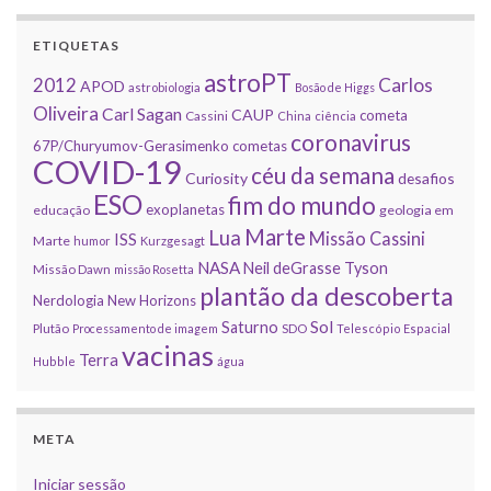
ETIQUETAS
astroPT
2012
Carlos
APOD
astrobiologia
Bosão de Higgs
Oliveira
Carl Sagan
CAUP
cometa
Cassini
China
ciência
coronavirus
67P/Churyumov-Gerasimenko
cometas
COVID-19
céu da semana
Curiosity
desafios
ESO
fim do mundo
exoplanetas
educação
geologia em
Marte
Lua
Missão Cassini
ISS
Marte
humor
Kurzgesagt
NASA
Neil deGrasse Tyson
Missão Dawn
missão Rosetta
plantão da descoberta
Nerdologia
New Horizons
Sol
Saturno
Plutão
Processamento de imagem
SDO
Telescópio Espacial
vacinas
Terra
Hubble
água
META
Iniciar sessão