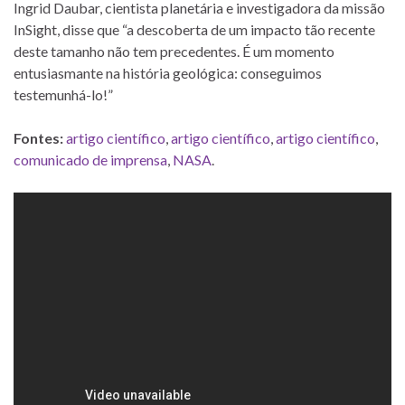
Ingrid Daubar, cientista planetária e investigadora da missão
InSight, disse que “a descoberta de um impacto tão recente
deste tamanho não tem precedentes. É um momento
entusiasmante na história geológica: conseguimos
testemunhá-lo!”
Fontes:
artigo científico
,
artigo científico
,
artigo científico
,
comunicado de imprensa
,
NASA
.