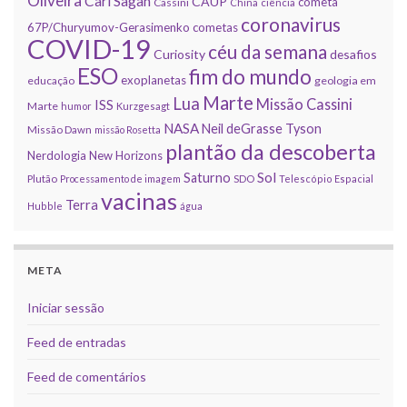
Oliveira
Carl Sagan
CAUP
cometa
Cassini
China
ciência
coronavirus
67P/Churyumov-Gerasimenko
cometas
COVID-19
céu da semana
Curiosity
desafios
ESO
fim do mundo
exoplanetas
educação
geologia em
Marte
Lua
Missão Cassini
ISS
Marte
humor
Kurzgesagt
NASA
Neil deGrasse Tyson
Missão Dawn
missão Rosetta
plantão da descoberta
Nerdologia
New Horizons
Sol
Saturno
Plutão
Processamento de imagem
SDO
Telescópio Espacial
vacinas
Terra
Hubble
água
META
Iniciar sessão
Feed de entradas
Feed de comentários