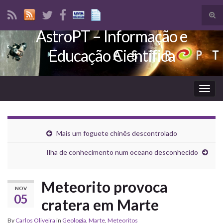
Tog
sear
AstroPT – Informação e
Search for:
for
Educação Científica
Togg
navig
Mais um foguete chinês descontrolado
Ilha de conhecimento num oceano desconhecido
Meteorito provoca
NOV
05
cratera em Marte
By
Carlos Oliveira
in
Geologia
,
Marte
,
Meteoritos