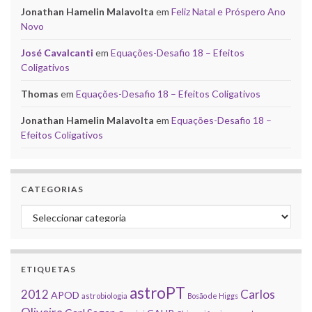
Jonathan Hamelin Malavolta
em
Feliz Natal e Próspero Ano
Novo
José Cavalcanti
em
Equações-Desafio 18 – Efeitos
Coligativos
Thomas
em
Equações-Desafio 18 – Efeitos Coligativos
Jonathan Hamelin Malavolta
em
Equações-Desafio 18 –
Efeitos Coligativos
CATEGORIAS
Categorias
ETIQUETAS
astroPT
2012
Carlos
APOD
astrobiologia
Bosão de Higgs