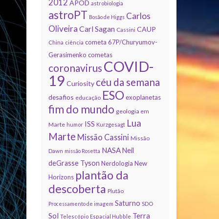
2012
APOD
astrobiologia
astroPT
Carlos
Bosão de Higgs
Oliveira
Carl Sagan
CAUP
Cassini
cometa 67P/Churyumov-
China
ciência
Gerasimenko
cometas
COVID-
coronavirus
19
céu da semana
Curiosity
ESO
desafios
exoplanetas
educação
fim do mundo
geologia em
Lua
ISS
Marte
humor
Kurzgesagt
Marte
Missão Cassini
Missão
NASA
Neil
Dawn
missão Rosetta
deGrasse Tyson
Nerdologia
New
plantão da
Horizons
descoberta
Plutão
Saturno
Processamento de imagem
SDO
Sol
Terra
Telescópio Espacial Hubble