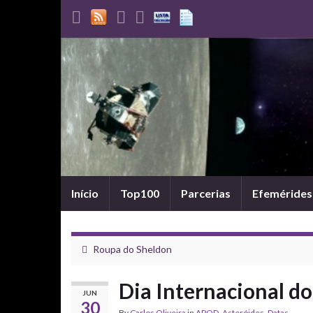
Início
Top100
Parcerias
Efemérides
Roupa do Sheldon
Dia Internacional do
JUN
30
By
Carlos Oliveira
in
APOD
,
Asteróides
,
Datas