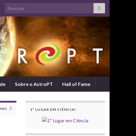
Search for:
ade
Sobre o AstroPT
Hall of Fame
ames
1º LUGAR EM CIÊNCIA!