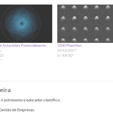
de Asteróides Potencialmente
3200 Phaethon
s
23/12/2017
13
In "APOD"
"
eira
a é astrónomo e educador científico.
Gestão de Empresas.