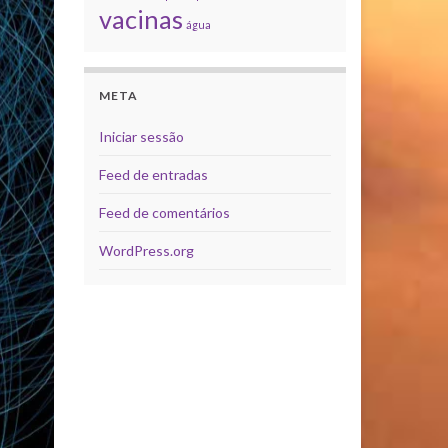
vacinas
água
META
Iniciar sessão
Feed de entradas
Feed de comentários
WordPress.org