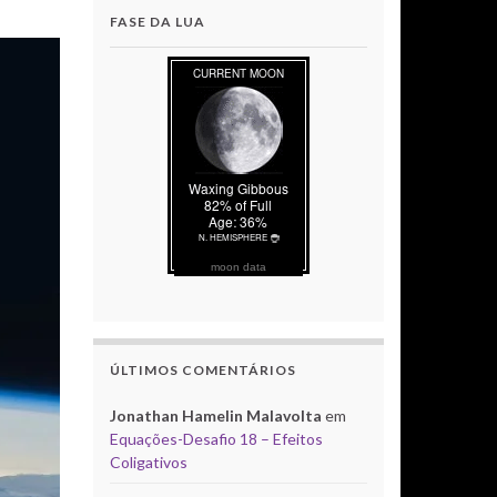
FASE DA LUA
moon data
ÚLTIMOS COMENTÁRIOS
Jonathan Hamelin Malavolta
em
Equações-Desafio 18 – Efeitos
Coligativos