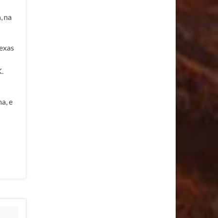
a
, na
exas
.
a, e