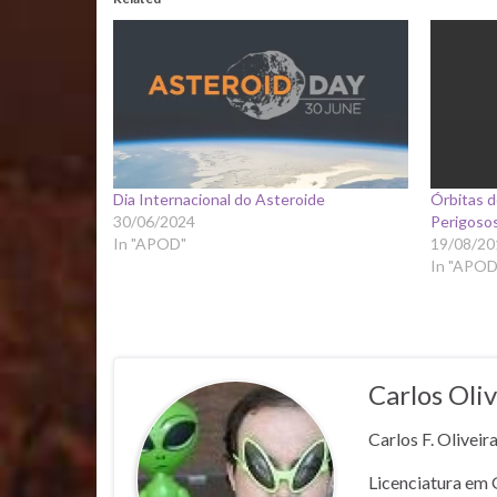
Dia Internacional do Asteroide
Órbitas 
30/06/2024
Perigoso
In "APOD"
19/08/20
In "APOD
Carlos Oliv
Carlos F. Oliveir
Licenciatura em 