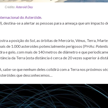
Crédito:
Asteroid Day
nternacional do Asteróide
.
, destina-se a alertar as pessoas para a ameaça que um impacto d
ra a posição do Sol, as órbitas de Mercúrio, Vénus, Terra, Marte
e mais de 1.000 asteroides potencialmente perigosos (PHAs:
Potentia
dra e gelo, com mais de 140 metros de diâmetro e que periodicam
ância da Terra (esta distância é cerca de 20 vezes superior à dist
 sabe-se que nenhum deles colidirá com a Terra nos próximos séc
s asteróides que desconhecemos…