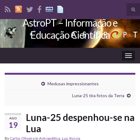
Tog
sear
AstroPT – Informação e
Search for:
for
Educação Científica
Togg
navig
Medusas impressionantes
Luna-25 tira fotos da Terra
Luna-25 despenhou-se na
AGO
19
Lua
By
Carlos Oliveira
in
Astropolítica
,
Lua
,
Rússia