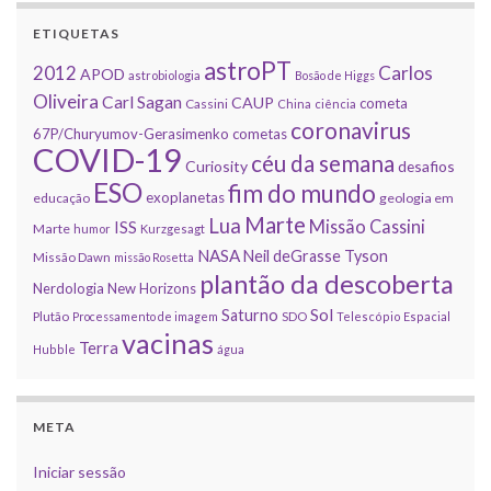
ETIQUETAS
astroPT
2012
Carlos
APOD
astrobiologia
Bosão de Higgs
Oliveira
Carl Sagan
CAUP
cometa
Cassini
China
ciência
coronavirus
67P/Churyumov-Gerasimenko
cometas
COVID-19
céu da semana
Curiosity
desafios
ESO
fim do mundo
exoplanetas
educação
geologia em
Marte
Lua
Missão Cassini
ISS
Marte
humor
Kurzgesagt
NASA
Neil deGrasse Tyson
Missão Dawn
missão Rosetta
plantão da descoberta
Nerdologia
New Horizons
Sol
Saturno
Plutão
Processamento de imagem
SDO
Telescópio Espacial
vacinas
Terra
Hubble
água
META
Iniciar sessão