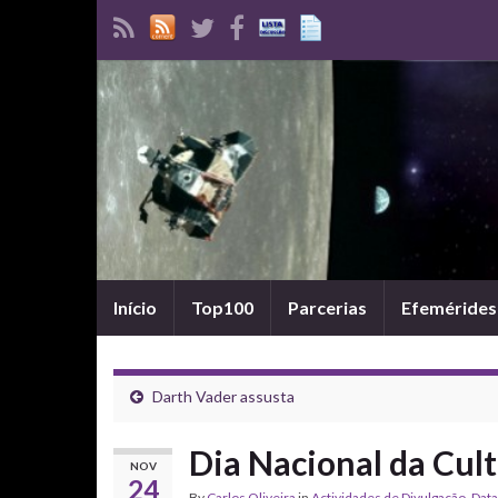
Início
Top100
Parcerias
Efemérides
Darth Vader assusta
Dia Nacional da Cult
NOV
24
By
Carlos Oliveira
in
Actividades de Divulgação
,
Data