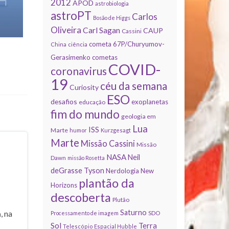
2012
APOD
astrobiologia
astroPT
Carlos
Bosão de Higgs
Oliveira
Carl Sagan
CAUP
Cassini
cometa 67P/Churyumov-
China
ciência
Gerasimenko
cometas
COVID-
coronavirus
19
céu da semana
Curiosity
ESO
desafios
exoplanetas
educação
fim do mundo
geologia em
Lua
ISS
Marte
humor
Kurzgesagt
Marte
Missão Cassini
Missão
NASA
Neil
Dawn
missão Rosetta
deGrasse Tyson
Nerdologia
New
plantão da
Horizons
descoberta
Plutão
Saturno
a
, na
Processamento de imagem
SDO
Sol
Terra
Telescópio Espacial Hubble