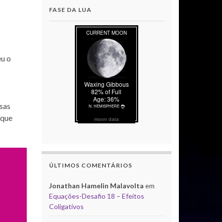
FASE DA LUA
eu o
rsas
 que
moon data
ÚLTIMOS COMENTÁRIOS
Jonathan Hamelin Malavolta
em
Equações-Desafio 18 – Efeitos
Coligativos