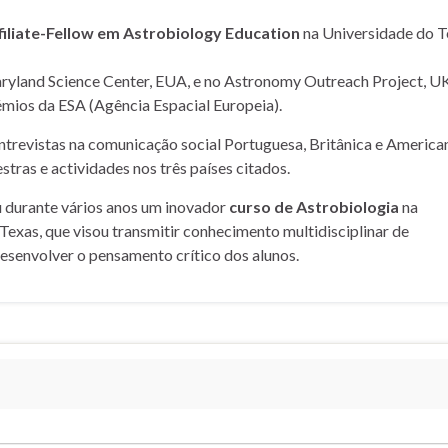
filiate-Fellow em Astrobiology Education
na Universidade do T
yland Science Center, EUA, e no Astronomy Outreach Project, UK
mios da ESA (Agência Espacial Europeia).
entrevistas na comunicação social Portuguesa, Britânica e American
stras e actividades nos três países citados.
u durante vários anos um inovador
curso de Astrobiologia
na
Texas, que visou transmitir conhecimento multidisciplinar de
desenvolver o pensamento crítico dos alunos.