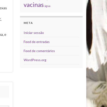
vacinas
água
exas
.
META
Iniciar sessão
a, e
Feed de entradas
Feed de comentários
WordPress.org