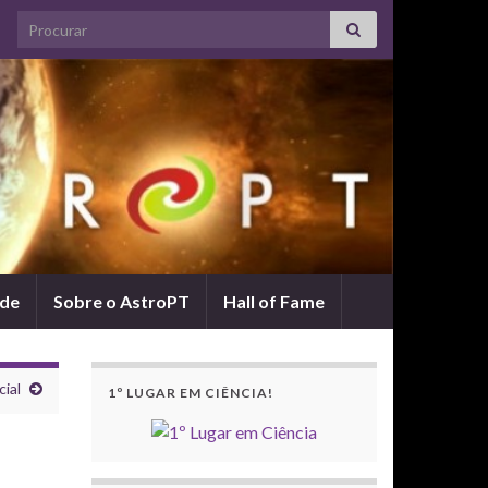
Search for:
ade
Sobre o AstroPT
Hall of Fame
cial
1º LUGAR EM CIÊNCIA!