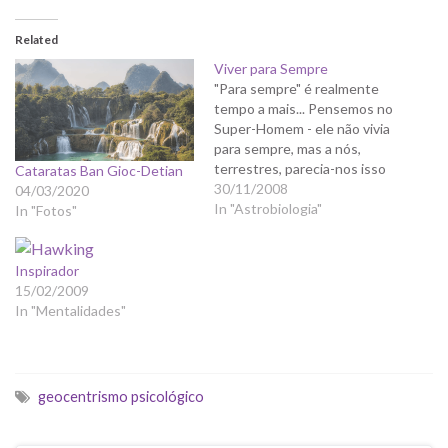
Related
Viver para Sempre
"Para sempre" é realmente
tempo a mais... Pensemos no
Super-Homem - ele não vivia
para sempre, mas a nós,
terrestres, parecia-nos isso
Cataratas Ban Gioc-Detian
porque mesmo que vivesse
30/11/2008
04/03/2020
"somente" 1000 anos, para o
In "Astrobiologia"
In "Fotos"
nosso tempo de vida isso já
seriam várias gerações e
parecer-nos-ia realmente
Inspirador
que ele era um ser imortal.
15/02/2009
Pensemos…
In "Mentalidades"
geocentrismo psicológico