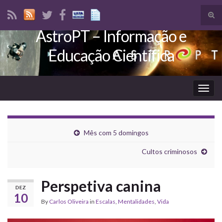
Tog
sear
AstroPT – Informação e
Search for:
for
Educação Científica
Togg
navig
Mês com 5 domingos
Cultos criminosos
Perspetiva canina
DEZ
10
By
Carlos Oliveira
in
Escalas
,
Mentalidades
,
Vida