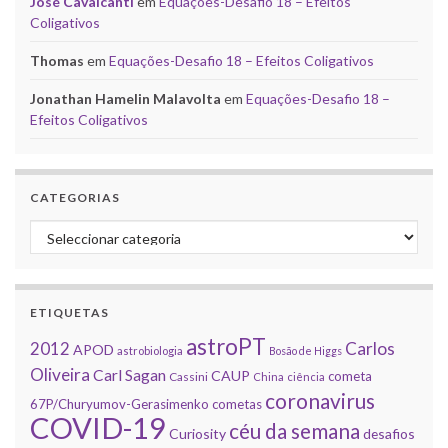
José Cavalcanti
em
Equações-Desafio 18 – Efeitos
Coligativos
Thomas
em
Equações-Desafio 18 – Efeitos Coligativos
Jonathan Hamelin Malavolta
em
Equações-Desafio 18 –
Efeitos Coligativos
CATEGORIAS
Categorias
ETIQUETAS
astroPT
2012
Carlos
APOD
astrobiologia
Bosão de Higgs
Oliveira
Carl Sagan
CAUP
cometa
Cassini
China
ciência
coronavirus
67P/Churyumov-Gerasimenko
cometas
COVID-19
céu da semana
Curiosity
desafios