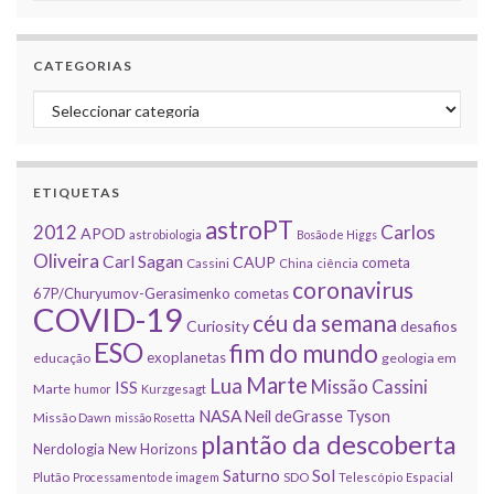
CATEGORIAS
Categorias
ETIQUETAS
astroPT
2012
Carlos
APOD
astrobiologia
Bosão de Higgs
Oliveira
Carl Sagan
CAUP
cometa
Cassini
China
ciência
coronavirus
67P/Churyumov-Gerasimenko
cometas
COVID-19
céu da semana
Curiosity
desafios
ESO
fim do mundo
exoplanetas
educação
geologia em
Marte
Lua
Missão Cassini
ISS
Marte
humor
Kurzgesagt
NASA
Neil deGrasse Tyson
Missão Dawn
missão Rosetta
plantão da descoberta
Nerdologia
New Horizons
Sol
Saturno
Plutão
Processamento de imagem
SDO
Telescópio Espacial