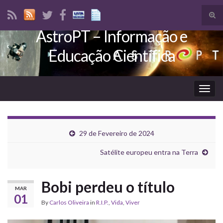
Tog
sear
AstroPT – Informação e
Search for:
for
Educação Científica
Togg
navig
29 de Fevereiro de 2024
Satélite europeu entra na Terra
Bobi perdeu o título
MAR
01
By
Carlos Oliveira
in
R.I.P.
,
Vida
,
Viver