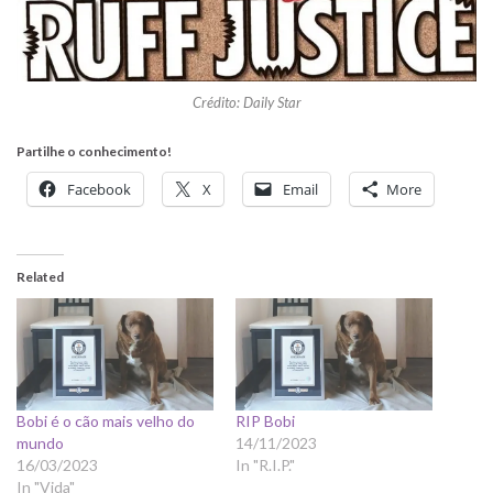
Crédito: Daily Star
Partilhe o conhecimento!
Facebook
X
Email
More
Related
Bobi é o cão mais velho do
RIP Bobi
mundo
14/11/2023
16/03/2023
In "R.I.P."
In "Vida"