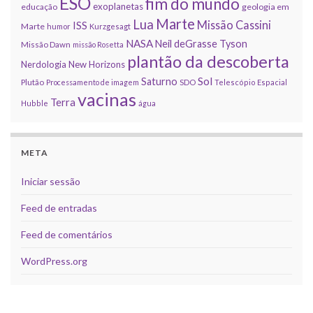
ESO
fim do mundo
exoplanetas
educação
geologia em
Marte
Lua
Missão Cassini
ISS
Marte
humor
Kurzgesagt
NASA
Neil deGrasse Tyson
Missão Dawn
missão Rosetta
plantão da descoberta
Nerdologia
New Horizons
Sol
Saturno
Plutão
Processamento de imagem
SDO
Telescópio Espacial
vacinas
Terra
Hubble
água
META
Iniciar sessão
Feed de entradas
Feed de comentários
WordPress.org