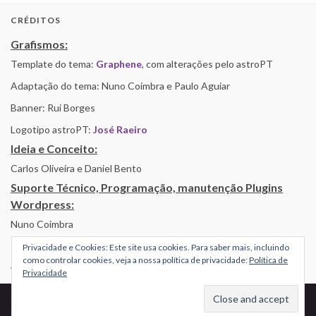
CRÉDITOS
Grafismos:
Template do tema:
Graphene
, com alterações pelo astroPT
Adaptação do tema: Nuno Coimbra e Paulo Aguiar
Banner: Rui Borges
Logotipo astroPT:
José Raeiro
Ideia e Conceito:
Carlos Oliveira e Daniel Bento
Suporte Técnico, Programação, manutenção Plugins
Wordpress:
Nuno Coimbra
Privacidade e Cookies: Este site usa cookies. Para saber mais, incluindo
como controlar cookies, veja a nossa política de privacidade:
Política de
Alojamento por Simbiose
Privacidade
© 2026 AstroPT - Informação e Educação Científica.
Made with
by
Graphene Themes
.