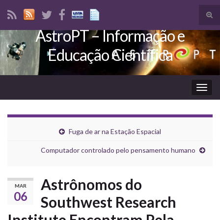
Tog
sear
AstroPT – Informação e
Search for:
for
Educação Científica
Togg
navig
Fuga de ar na Estação Espacial
Computador controlado pelo pensamento humano
Astrônomos do
MAR
06
Southwest Research
Institute Encontram Pela