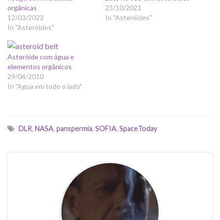
orgânicas
23/10/2021
12/03/2023
In "Asteróides"
In "Asteróides"
Asteróide com água e
elementos orgânicos
29/04/2010
In "Agua em todo o lado"
DLR
,
NASA
,
panspermia
,
SOFIA
,
SpaceToday