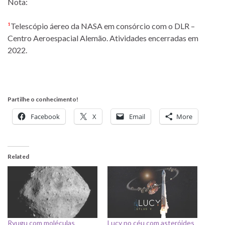
Nota:
¹
Telescópio áereo da NASA em consórcio com o DLR –
Centro Aeroespacial Alemão. Atividades encerradas em
2022.
Partilhe o conhecimento!
Facebook
X
Email
More
Related
Ryugu com moléculas
Lucy no céu com asteróides