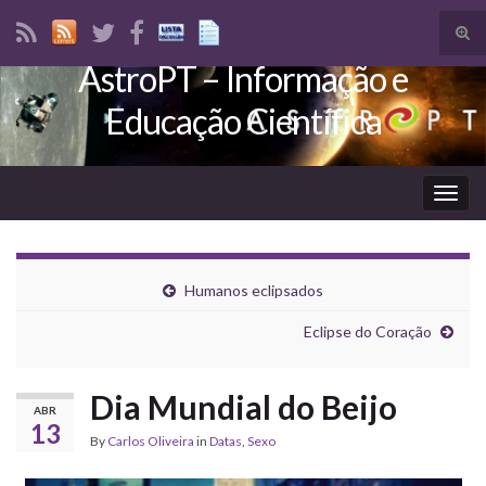
Tog
sear
AstroPT – Informação e
Search for:
for
Educação Científica
Togg
navig
Humanos eclipsados
Eclipse do Coração
Dia Mundial do Beijo
ABR
13
By
Carlos Oliveira
in
Datas
,
Sexo