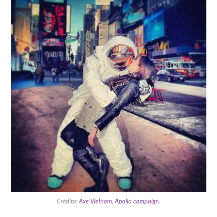
Crédito:
Axe Vietnam
,
Apollo campaign
.