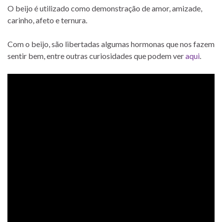
O beijo é utilizado como demonstração de amor, amizade,
carinho, afeto e ternura.
Com o beijo, são libertadas algumas hormonas que nos fazem
sentir bem, entre outras curiosidades que podem ver
aqui
.