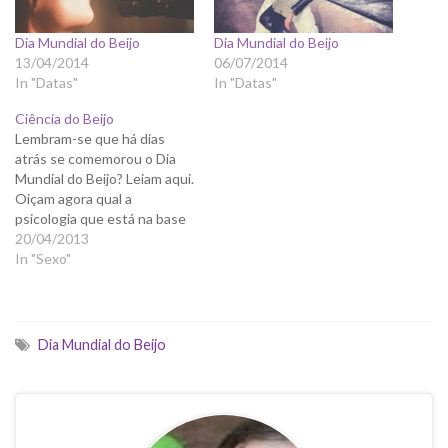
Dia Mundial do Beijo
Dia Mundial do Beijo
13/04/2014
06/07/2014
In "Datas"
In "Datas"
Ciência do Beijo
Lembram-se que há dias
atrás se comemorou o Dia
Mundial do Beijo? Leiam aqui.
Oiçam agora qual a
psicologia que está na base
do beijo. Porque beijamos?
20/04/2013
Quais os efeitos do beijo?
In "Sexo"
Dia Mundial do Beijo