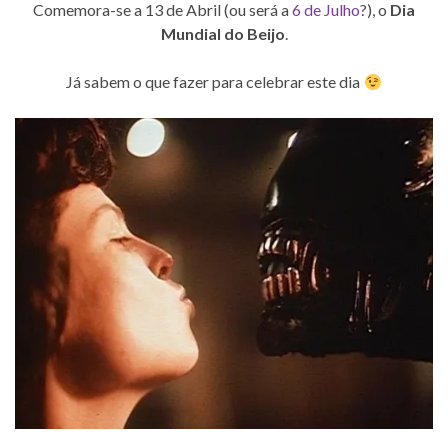
Comemora-se a 13 de Abril (ou será a
6 de Julho
?), o
Dia
Mundial do Beijo
.
Já sabem o que fazer para celebrar este dia