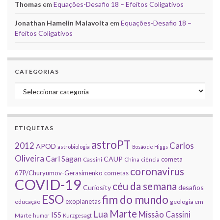
Thomas
em
Equações-Desafio 18 – Efeitos Coligativos
Jonathan Hamelin Malavolta
em
Equações-Desafio 18 –
Efeitos Coligativos
CATEGORIAS
Categorias
ETIQUETAS
astroPT
2012
Carlos
APOD
astrobiologia
Bosão de Higgs
Oliveira
Carl Sagan
CAUP
cometa
Cassini
China
ciência
coronavirus
67P/Churyumov-Gerasimenko
cometas
COVID-19
céu da semana
Curiosity
desafios
ESO
fim do mundo
exoplanetas
educação
geologia em
Marte
Lua
Missão Cassini
ISS
Marte
humor
Kurzgesagt