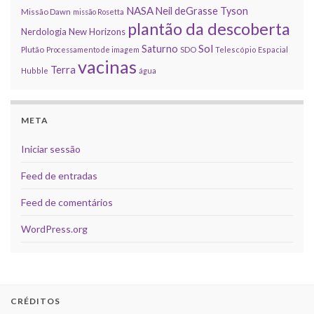
NASA
Neil deGrasse Tyson
Missão Dawn
missão Rosetta
plantão da descoberta
Nerdologia
New Horizons
Sol
Saturno
Plutão
Processamento de imagem
SDO
Telescópio Espacial
vacinas
Terra
Hubble
água
META
Iniciar sessão
Feed de entradas
Feed de comentários
WordPress.org
CRÉDITOS