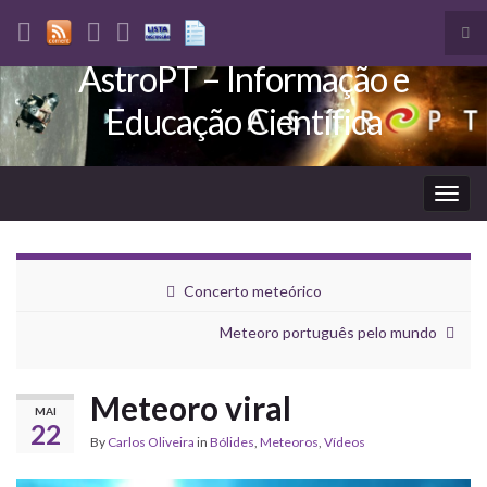
Tog
sea
AstroPT – Informação e
Search for:
for
Educação Científica
Togg
navig
Concerto meteórico
Meteoro português pelo mundo
Meteoro viral
MAI
22
By
Carlos Oliveira
in
Bólides
,
Meteoros
,
Vídeos