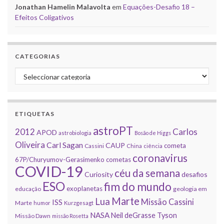
Jonathan Hamelin Malavolta
em
Equações-Desafio 18 –
Efeitos Coligativos
CATEGORIAS
Categorias
ETIQUETAS
astroPT
2012
Carlos
APOD
astrobiologia
Bosão de Higgs
Oliveira
Carl Sagan
CAUP
cometa
Cassini
China
ciência
coronavirus
67P/Churyumov-Gerasimenko
cometas
COVID-19
céu da semana
Curiosity
desafios
ESO
fim do mundo
exoplanetas
educação
geologia em
Marte
Lua
Missão Cassini
ISS
Marte
humor
Kurzgesagt
NASA
Neil deGrasse Tyson
Missão Dawn
missão Rosetta