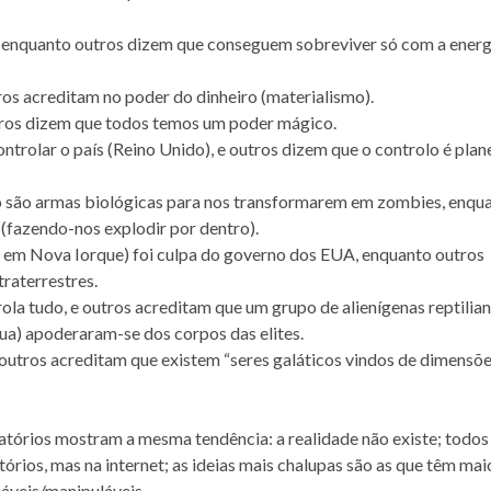
 enquanto outros dizem que conseguem sobreviver só com a energ
os acreditam no poder do dinheiro (materialismo).
utros dizem que todos temos um poder mágico.
ntrolar o país (Reino Unido), e outros dizem que o controlo é pla
o são armas biológicas para nos transformarem em zombies, enqu
fazendo-nos explodir por dentro).
 em Nova Iorque) foi culpa do governo dos EUA, enquanto outros
raterrestres.
a tudo, e outros acreditam que um grupo de alienígenas reptilia
ua) apoderaram-se dos corpos das elites.
outros acreditam que existem “seres galáticos vindos de dimensõ
órios mostram a mesma tendência: a realidade não existe; todos
tórios, mas na internet; as ideias mais chalupas são as que têm mai
iáveis/manipuláveis.