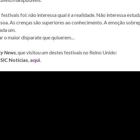
estivais foi: não interessa qual é a realidade. Não interessa estud
ssoa. As crenças são superiores ao conhecimento. A emoção sobre
cada um.
ar o maior disparate que quiserem…
ky News
, que visitou um destes festivais no Reino Unido:
a
SIC Notícias
,
aqui
.