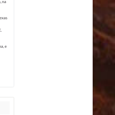
a
, na
exas
.
a, e