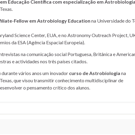
m Educação Científica com especialização em Astrobiologi
Texas.
filiate-Fellow em Astrobiology Education
na Universidade do T
yland Science Center, EUA, e no Astronomy Outreach Project, UK
mios da ESA (Agência Espacial Europeia).
entrevistas na comunicação social Portuguesa, Britânica e American
stras e actividades nos três países citados.
u durante vários anos um inovador
curso de Astrobiologia
na
Texas, que visou transmitir conhecimento multidisciplinar de
desenvolver o pensamento crítico dos alunos.