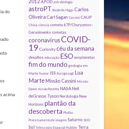
2012
APOD
astrobiologia
astroPT
Carlos
Bosão de Higgs
ia do
Oliveira
Carl Sagan
CAUP
Cassini
cometa 67P/Churyumov-
China
ciência
Gerasimenko
cometas
COVID-
coronavirus
neado
19
céu da semana
Curiosity
anto
ESO
desafios
exoplanetas
educação
fim do mundo
geologia em
Lua
ISS
Marte
humor
Kurzgesagt
Marte
nos
Missão Cassini
Missão
NASA
Neil
Dawn
missão Rosetta
es acima
deGrasse Tyson
Nerdologia
New
plantão da
Horizons
descoberta
Plutão
Saturno
Processamento de imagem
SDO
or
Sol
Terra
Telescópio Espacial Hubble