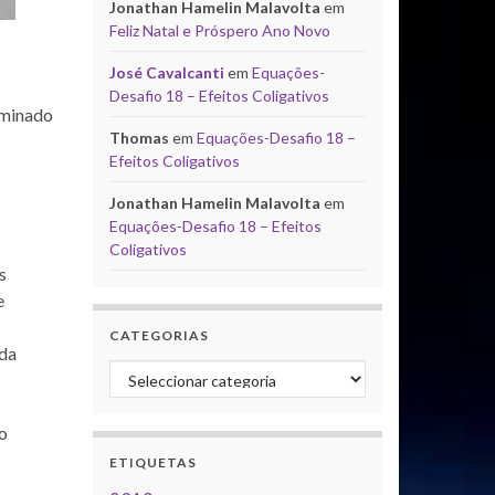
Jonathan Hamelin Malavolta
em
Feliz Natal e Próspero Ano Novo
José Cavalcanti
em
Equações-
Desafio 18 – Efeitos Coligativos
rminado
Thomas
em
Equações-Desafio 18 –
Efeitos Coligativos
Jonathan Hamelin Malavolta
em
Equações-Desafio 18 – Efeitos
Coligativos
s
e
CATEGORIAS
ada
Categorias
 o
ETIQUETAS