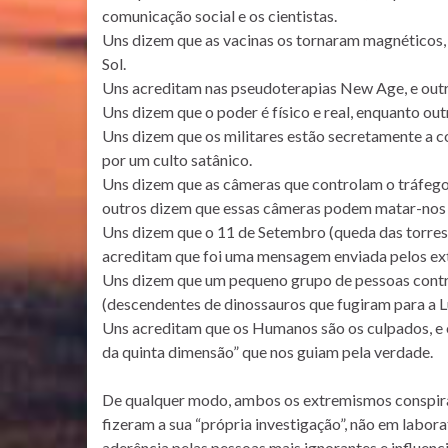
comunicação social e os cientistas.
Uns dizem que as vacinas os tornaram magnéticos,
Sol.
Uns acreditam nas pseudoterapias New Age, e outr
Uns dizem que o poder é físico e real, enquanto o
Uns dizem que os militares estão secretamente a co
por um culto satânico.
Uns dizem que as câmeras que controlam o tráfeg
outros dizem que essas câmeras podem matar-nos (
Uns dizem que o 11 de Setembro (queda das torres
acreditam que foi uma mensagem enviada pelos ext
Uns dizem que um pequeno grupo de pessoas control
(descendentes de dinossauros que fugiram para a L
Uns acreditam que os Humanos são os culpados, e 
da quinta dimensão” que nos guiam pela verdade.
De qualquer modo, ambos os extremismos conspirat
fizeram a sua “própria investigação”, não em labora
aderência pelas pessoas mais ignorantes e influenc