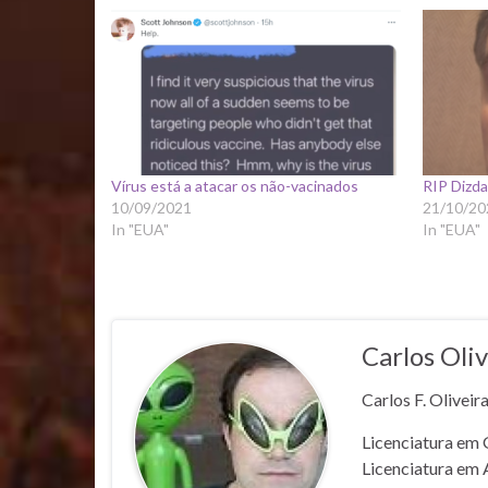
Vírus está a atacar os não-vacinados
RIP Dizda
10/09/2021
21/10/20
In "EUA"
In "EUA"
Carlos Oliv
Carlos F. Oliveir
Licenciatura em 
Licenciatura em 