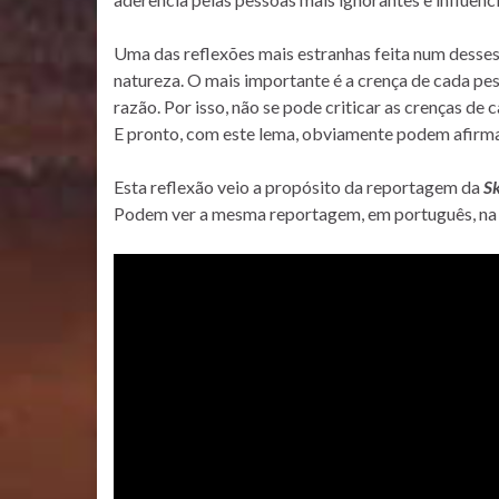
Uma das reflexões mais estranhas feita num desses f
natureza. O mais importante é a crença de cada pe
razão. Por isso, não se pode criticar as crenças de 
E pronto, com este lema, obviamente podem afirm
Esta reflexão veio a propósito da reportagem da
S
Podem ver a mesma reportagem, em português, n