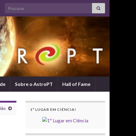
Search for:
ade
Sobre o AstroPT
Hall of Fame
vião
1º LUGAR EM CIÊNCIA!