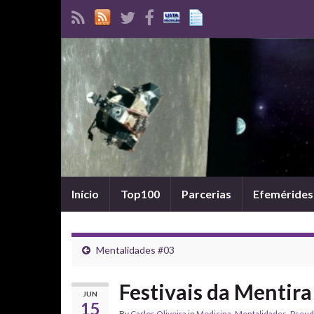
Início
Top100
Parcerias
Efemérides
Mentalidades #03
Festivais da Mentira
JUN
15
By
Carlos Oliveira
in
Medicina
,
Mentalidades
,
Pseud