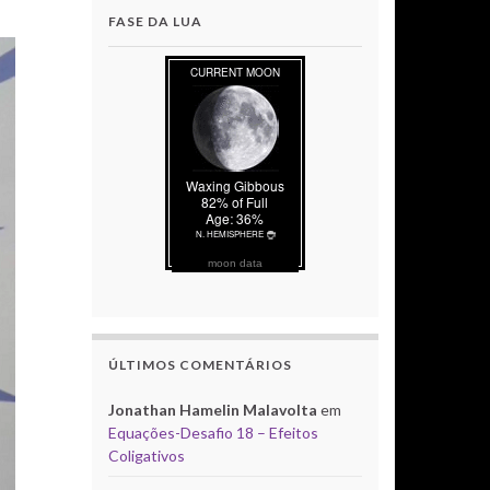
FASE DA LUA
moon data
ÚLTIMOS COMENTÁRIOS
Jonathan Hamelin Malavolta
em
Equações-Desafio 18 – Efeitos
Coligativos