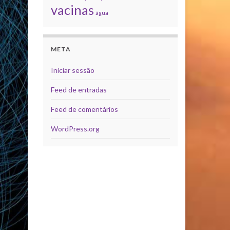
vacinas
água
META
Iniciar sessão
Feed de entradas
Feed de comentários
WordPress.org