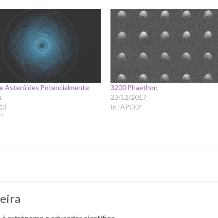
de Asteróides Potencialmente
3200 Phaethon
s
23/12/2017
13
In "APOD"
"
eira
a é astrónomo e educador científico.