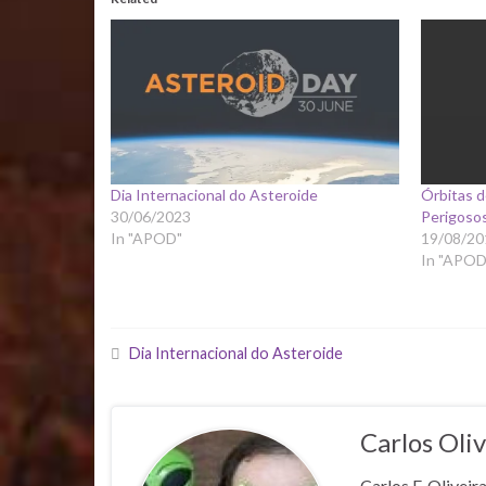
Dia Internacional do Asteroide
Órbitas 
30/06/2023
Perigoso
In "APOD"
19/08/20
In "APOD
Dia Internacional do Asteroide
Carlos Oliv
Carlos F. Oliveir