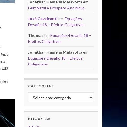
Jonathan Hamelin Malavolta
em
Feliz Natal e Próspero Ano Novo
José Cavalcanti
em
Equações-
Desafio 18 – Efeitos Coligativos
e
Thomas
em
Equações-Desafio 18 –
Efeitos Coligativos
e
Jonathan Hamelin Malavolta
em
rdous
Equações-Desafio 18 – Efeitos
m a
Coligativos
a Lua
ulos.
CATEGORIAS
Categorias
ETIQUETAS