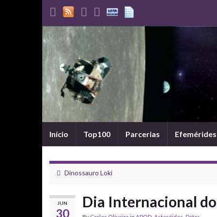
Início
Top100
Parcerias
Efemérides
Dinossauro Loki
Dia Internacional do
JUN
30
By
Carlos Oliveira
in
APOD
,
Asteróides
,
Datas