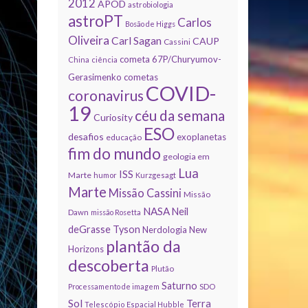
2012
APOD
astrobiologia
astroPT
Carlos
Bosão de Higgs
Oliveira
Carl Sagan
CAUP
Cassini
cometa 67P/Churyumov-
China
ciência
Gerasimenko
cometas
COVID-
coronavirus
19
céu da semana
Curiosity
ESO
desafios
exoplanetas
educação
fim do mundo
geologia em
Lua
ISS
Marte
humor
Kurzgesagt
Marte
Missão Cassini
Missão
NASA
Neil
Dawn
missão Rosetta
deGrasse Tyson
Nerdologia
New
plantão da
Horizons
descoberta
Plutão
Saturno
Processamento de imagem
SDO
Sol
Terra
Telescópio Espacial Hubble