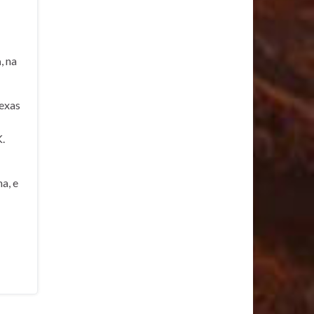
a
, na
exas
.
a, e