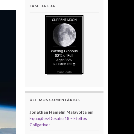
FASE DA LUA
moon data
ÚLTIMOS COMENTÁRIOS
Jonathan Hamelin Malavolta
em
Equações-Desafio 18 – Efeitos
Coligativos