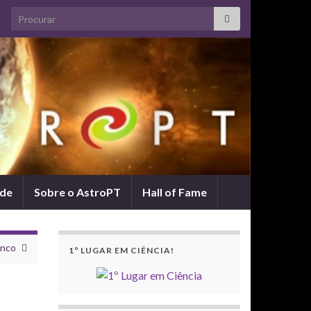
Search for:
ade
Sobre o AstroPT
Hall of Fame
anco
1º LUGAR EM CIÊNCIA!