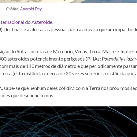
Crédito:
Asteroid Day
nternacional do Asteróide
.
, destina-se a alertar as pessoas para a ameaça que um impacto d
o do Sol, as órbitas de Mercúrio, Vénus, Terra, Marte e Júpiter, 
1.000 asteroides potencialmente perigosos (PHAs:
Potentially Haza
, com mais de 140 metros de diâmetro e que periodicamente passa
erra (esta distância é cerca de 20 vezes superior à distância que 
 sabe-se que nenhum deles colidirá com a Terra nos próximos séc
eróides que desconhecemos…