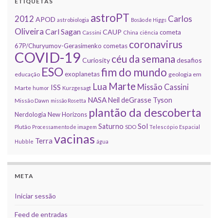
ETIQUETAS
astroPT
2012
Carlos
APOD
astrobiologia
Bosão de Higgs
Oliveira
Carl Sagan
CAUP
cometa
Cassini
China
ciência
coronavirus
67P/Churyumov-Gerasimenko
cometas
COVID-19
céu da semana
Curiosity
desafios
ESO
fim do mundo
exoplanetas
educação
geologia em
Marte
Lua
Missão Cassini
ISS
Marte
humor
Kurzgesagt
NASA
Neil deGrasse Tyson
Missão Dawn
missão Rosetta
plantão da descoberta
Nerdologia
New Horizons
Sol
Saturno
Plutão
Processamento de imagem
SDO
Telescópio Espacial
vacinas
Terra
Hubble
água
META
Iniciar sessão
Feed de entradas