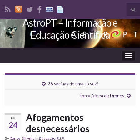
Tog
sear
AstroPT – Informação e
Search for:
for
Educação Científica
Togg
navig
38 vacinas de uma só vez?
Força Aérea de Drones
Afogamentos
JUL
24
desnecessários
By
Carlos Oliveira
in
Educação
,
R.I.P.