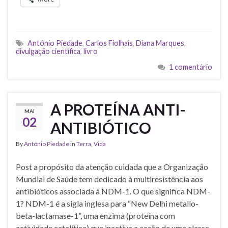
António Piedade
,
Carlos Fiolhais
,
Diana Marques
,
divulgação científica
,
livro
1 comentário
A PROTEÍNA ANTI-
MAI
02
ANTIBIÓTICO
By
António Piedade
in
Terra
,
Vida
Post a propósito da atenção cuidada que a Organização
Mundial de Saúde tem dedicado à multiresistência aos
antibióticos associada à NDM-1. O que significa NDM-
1? NDM-1 é a sigla inglesa para “New Delhi metallo-
beta-lactamase-1”, uma enzima (proteína com
actividade catalítica) que inactiva a acção de uma classe