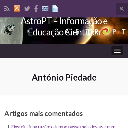
Tog
sear
AstroPT – Informação e
Search for:
for
Educação Científica
Togg
navig
António Piedade
Artigos mais comentados
Einstein tinha razão: o tempo passa mais devagar num