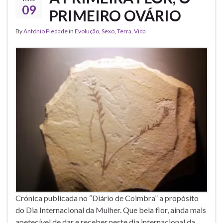
09
PRIMEIRO OVÁRIO
By
António Piedade
in
Evolução
,
Sexo
,
Terra
,
Vida
Crónica publicada no “Diário de Coimbra” a propósito
do Dia Internacional da Mulher. Que bela flor, ainda mais
apetecível de dar e receber neste dia internacional da