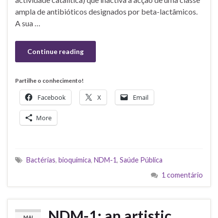
ampla de antibióticos designados por beta-lactâmicos.
A sua …
Continue reading
Partilhe o conhecimento!
Facebook
X
Email
More
Bactérias
,
bioquímica
,
NDM-1
,
Saúde Pública
1 comentário
NDM-1: an artistic
MAI