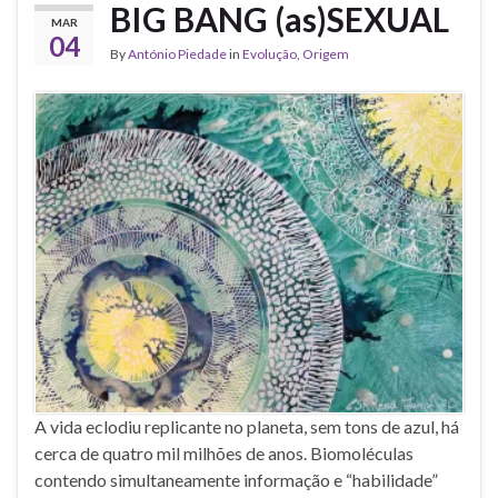
BIG BANG (as)SEXUAL
MAR
04
By
António Piedade
in
Evolução
,
Origem
A vida eclodiu replicante no planeta, sem tons de azul, há
cerca de quatro mil milhões de anos. Biomoléculas
contendo simultaneamente informação e “habilidade”