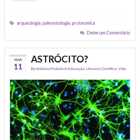
arqueologia
,
paleontologia
,
proteomica
Deixe um Comentário
ASTRÓCITO?
MAR
11
By
António Piedade
in
Educação
,
Literacia Científica
,
Vida