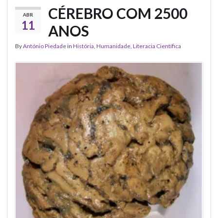
CÉREBRO COM 2500
ABR
11
ANOS
By
António Piedade
in
História
,
Humanidade
,
Literacia Científica