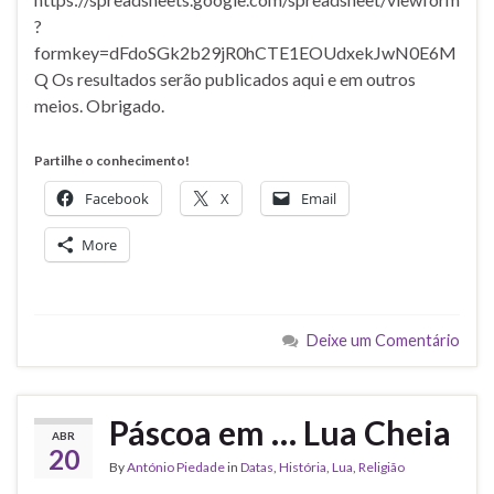
?
formkey=dFdoSGk2b29jR0hCTE1EOUdxekJwN0E6M
Q Os resultados serão publicados aqui e em outros
meios. Obrigado.
Partilhe o conhecimento!
Facebook
X
Email
More
Deixe um Comentário
Páscoa em … Lua Cheia
ABR
20
By
António Piedade
in
Datas
,
História
,
Lua
,
Religião