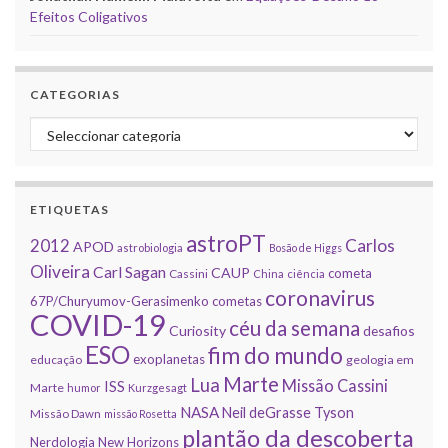
Efeitos Coligativos
CATEGORIAS
Categorias
ETIQUETAS
astroPT
2012
Carlos
APOD
astrobiologia
Bosão de Higgs
Oliveira
Carl Sagan
CAUP
cometa
Cassini
China
ciência
coronavirus
67P/Churyumov-Gerasimenko
cometas
COVID-19
céu da semana
Curiosity
desafios
ESO
fim do mundo
exoplanetas
educação
geologia em
Marte
Lua
Missão Cassini
ISS
Marte
humor
Kurzgesagt
NASA
Neil deGrasse Tyson
Missão Dawn
missão Rosetta
plantão da descoberta
Nerdologia
New Horizons