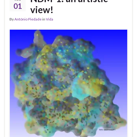
01
view!
By
António Piedade
in
Vida