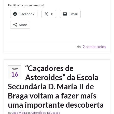
Partilhe o conhecimento!
Facebook
X
Email
More
2 comentários
“Caçadores de
NOV
16
Asteroides” da Escola
Secundária D. Maria II de
Braga voltam a fazer mais
uma importante descoberta
By
João Vieira
in
Asteróides
,
Educação