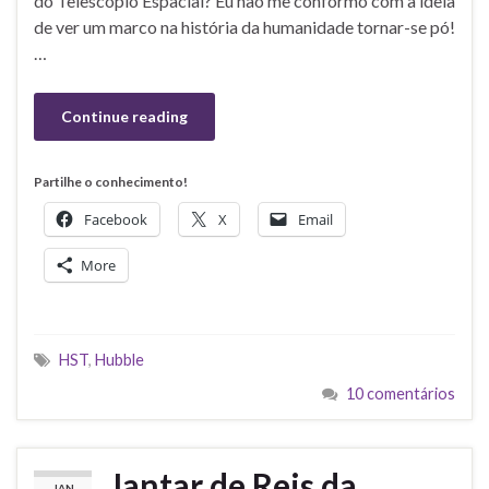
do Telescópio Espacial? Eu não me conformo com a ideia
de ver um marco na história da humanidade tornar-se pó!
…
Continue reading
Partilhe o conhecimento!
Facebook
X
Email
More
HST
,
Hubble
10 comentários
Jantar de Reis da
JAN