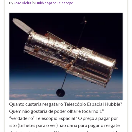
By
João Vieira
in
Hubble Space Telescope
Quanto custaria resgatar o Telescópio Espacial Hubble?
Quem não gostaria de poder olhar e tocar no 1º
“verdadeiro” Telescópio Espacial? O preço a pagar por
isto (bilhetes para o ver) não daria para pagar o resgate