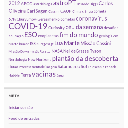
astroPT
2012
Carlos
APOD
astrobiologia
Bosão de Higgs
Oliveira
Carl Sagan
CAUP
cometa
Cassini
China
ciência
coronavirus
67P/Churyumov-Gerasimenko
cometas
COVID-19
céu da semana
Curiosity
desafios
ESO
fim do mundo
exoplanetas
educação
geologia em
Marte
Lua
Missão Cassini
ISS
Marte
humor
Kurzgesagt
NASA
Neil deGrasse Tyson
Missão Dawn
missão Rosetta
plantão da descoberta
Nerdologia
New Horizons
Sol
Saturno
Plutão
Processamento de imagem
SDO
Telescópio Espacial
vacinas
Terra
Hubble
água
META
Iniciar sessão
Feed de entradas