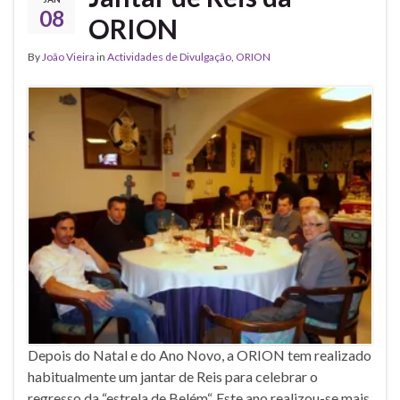
08
ORION
By
João Vieira
in
Actividades de Divulgação
,
ORION
Depois do Natal e do Ano Novo, a ORION tem realizado
habitualmente um jantar de Reis para celebrar o
regresso da “estrela de Belém“. Este ano realizou-se mais