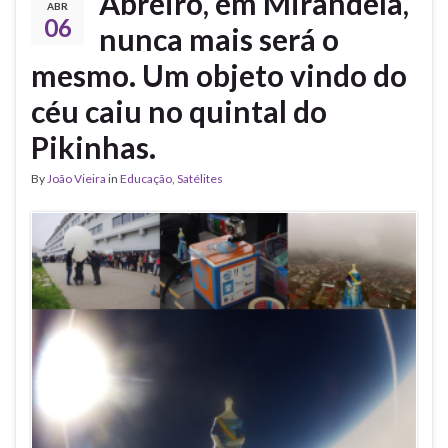
Abreiro, em Mirandela,
ABR
06
nunca mais será o
mesmo. Um objeto vindo do
céu caiu no quintal do
Pikinhas.
By
João Vieira
in
Educação
,
Satélites