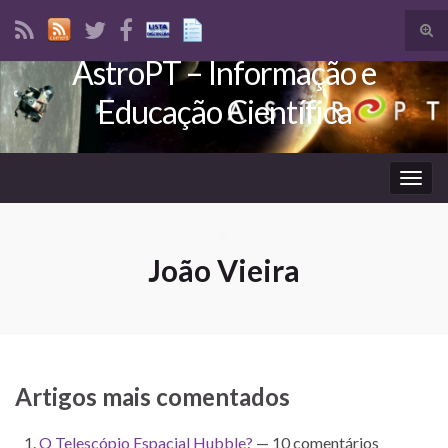
Tog
sear
AstroPT – Informação e
Search for:
for
Educação Científica
Togg
navig
João Vieira
Artigos mais comentados
O Telescópio Espacial Hubble?
— 10 comentários