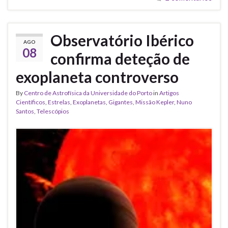
Observatório Ibérico
AGO
08
confirma deteção de
exoplaneta controverso
By
Centro de Astrofísica da Universidade do Porto
in
Artigos
Científicos
,
Estrelas
,
Exoplanetas
,
Gigantes
,
Missão Kepler
,
Nuno
Santos
,
Telescópios