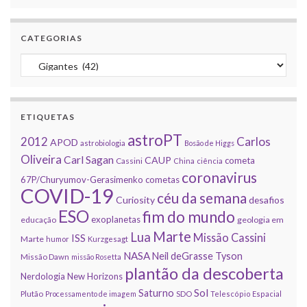
CATEGORIAS
Categorias
ETIQUETAS
astroPT
2012
Carlos
APOD
astrobiologia
Bosão de Higgs
Oliveira
Carl Sagan
CAUP
cometa
Cassini
China
ciência
coronavirus
67P/Churyumov-Gerasimenko
cometas
COVID-19
céu da semana
Curiosity
desafios
ESO
fim do mundo
exoplanetas
educação
geologia em
Marte
Lua
Missão Cassini
ISS
Marte
humor
Kurzgesagt
NASA
Neil deGrasse Tyson
Missão Dawn
missão Rosetta
plantão da descoberta
Nerdologia
New Horizons
Sol
Saturno
Plutão
Processamento de imagem
SDO
Telescópio Espacial