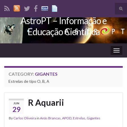
Tog
sear
AstroPT – Informação e
Search for:
for
Educação Científica
Togg
navig
CATEGORY:
GIGANTES
Estrelas de tipo O, B, A
R Aquarii
JUN
29
By
Carlos Oliveira
in
Anãs Brancas
,
APOD
,
Estrelas
,
Gigantes