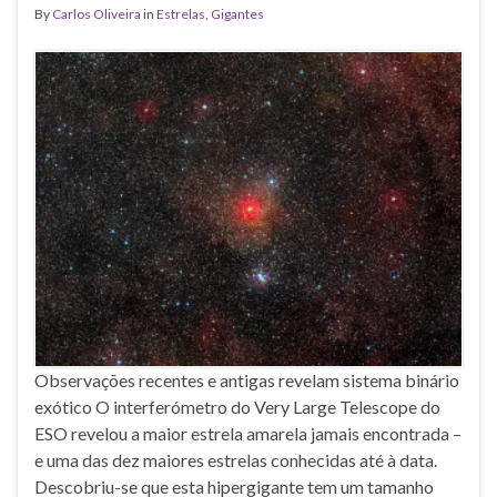
By
Carlos Oliveira
in
Estrelas
,
Gigantes
Observações recentes e antigas revelam sistema binário
exótico O interferómetro do Very Large Telescope do
ESO revelou a maior estrela amarela jamais encontrada –
e uma das dez maiores estrelas conhecidas até à data.
Descobriu-se que esta hipergigante tem um tamanho