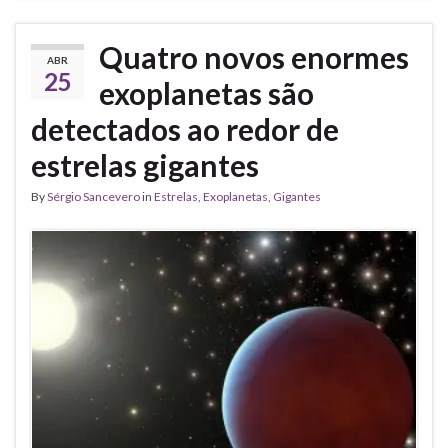
Quatro novos enormes
ABR
25
exoplanetas são
detectados ao redor de
estrelas gigantes
By
Sérgio Sancevero
in
Estrelas
,
Exoplanetas
,
Gigantes