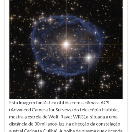
Esta imagem fantástica obtida com a câmara ACS
(Advanced Camera for Surveys) do telescópio Hubble,
mostra a estrela de Wolf-Rayet WR31a, situada a uma
distância de 30 mil anos-luz, na direcção da constelação
austral Carina (a Quilha). A bolha de plasma que circunda