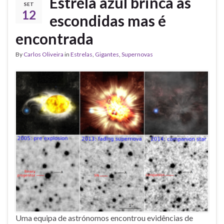
Estrela azul brinca às
SET
12
escondidas mas é
encontrada
By
Carlos Oliveira
in
Estrelas
,
Gigantes
,
Supernovas
Uma equipa de astrónomos encontrou evidências de