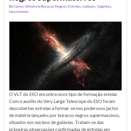
By
Carlos Oliveira
in
Buracos Negros
,
Estrelas
,
Galáxias
,
Gigantes
,
Nascimento
O VLT do ESO encontra novo tipo de formação estelar.
Com o auxílio do Very Large Telescope do ESO foram
descobertas estrelas a formar-se nos poderosos jactos
de matéria lançados por buracos negros supermassivos,
situados nos núcleos de galáxias. Tratam-se das
primeiras observações confirmadas de estrelas em