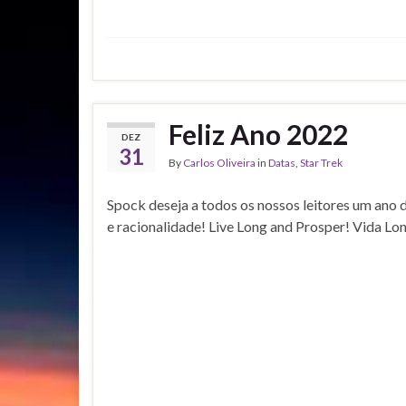
Feliz Ano 2022
DEZ
31
By
Carlos Oliveira
in
Datas
,
Star Trek
Spock deseja a todos os nossos leitores um ano
e racionalidade! Live Long and Prosper! Vida Lo