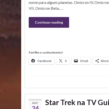
nome para alguns planetas. Omicron IV, Omicro
VII, Omicron Beta, …
Continue reading
Partilhe o conhecimento!
Facebook
X
Email
More
Star Trek na TV Gu
OUT
24