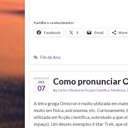
Partilhe o conhecimento!
Facebook
X
Email
More
Fim de Ano
Como pronunciar 
DEZ
07
By
Carlos Oliveira
in
Ficção Científica
,
Medicina
,
A letra grega Omicron é muito utilizada em mate
muito em física, astronomia, etc. Curiosamente
utilizada em ficção científica, sobretudo a que u
espaço). Um desses exemplos é Star Trek, que u