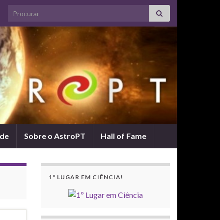
Search for:
ade
Sobre o AstroPT
Hall of Fame
1º LUGAR EM CIÊNCIA!