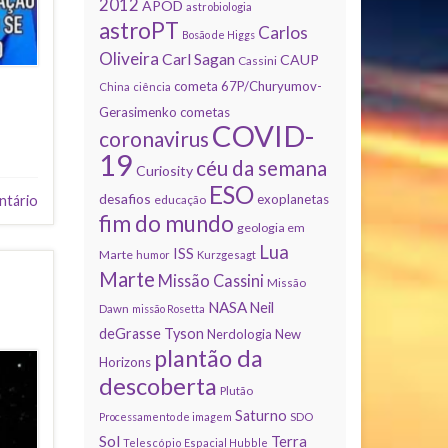
2012
APOD
astrobiologia
astroPT
Carlos
Bosão de Higgs
Oliveira
Carl Sagan
CAUP
Cassini
cometa 67P/Churyumov-
China
ciência
Gerasimenko
cometas
COVID-
coronavirus
19
céu da semana
Curiosity
ESO
desafios
exoplanetas
ntário
educação
fim do mundo
geologia em
Lua
ISS
Marte
humor
Kurzgesagt
Marte
Missão Cassini
Missão
NASA
Neil
Dawn
missão Rosetta
deGrasse Tyson
Nerdologia
New
plantão da
Horizons
descoberta
Plutão
Saturno
Processamento de imagem
SDO
Sol
Terra
Telescópio Espacial Hubble