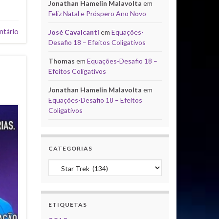
Jonathan Hamelin Malavolta
em
Feliz Natal e Próspero Ano Novo
ntário
José Cavalcanti
em
Equações-
Desafio 18 – Efeitos Coligativos
Thomas
em
Equações-Desafio 18 –
Efeitos Coligativos
Jonathan Hamelin Malavolta
em
Equações-Desafio 18 – Efeitos
Coligativos
CATEGORIAS
Categorias
ETIQUETAS