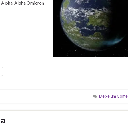
n Alpha, Alpha Omicron
Deixe um Come
ia