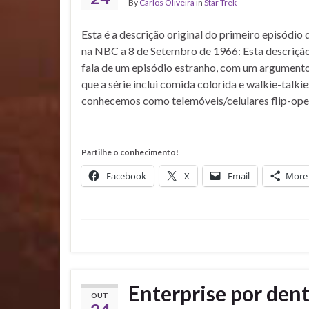
By
Carlos Oliveira
in
Star Trek
Esta é a descrição original do primeiro episódio d
na NBC a 8 de Setembro de 1966: Esta descrição
fala de um episódio estranho, com um argument
que a série inclui comida colorida e walkie-talki
conhecemos como telemóveis/celulares flip-ope
Partilhe o conhecimento!
Facebook
X
Email
More
Enterprise por den
OUT