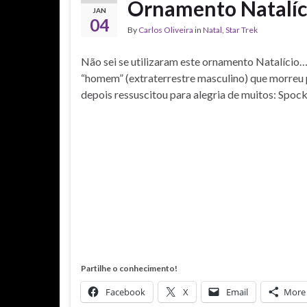
Ornamento Natalíc
JAN
04
By
Carlos Oliveira
in
Natal
,
Star Trek
Não sei se utilizaram este ornamento Natalício
“homem” (extraterrestre masculino) que morreu p
depois ressuscitou para alegria de muitos: Spoc
Partilhe o conhecimento!
Facebook
X
Email
More