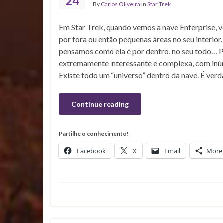
24
By
Carlos Oliveira
in
Star Trek
Em Star Trek, quando vemos a nave Enterprise, 
por fora ou então pequenas áreas no seu interi
pensamos como ela é por dentro, no seu todo… Po
extremamente interessante e complexa, com inúm
Existe todo um “universo” dentro da nave. É ver
Continue reading
Partilhe o conhecimento!
Facebook
X
Email
More