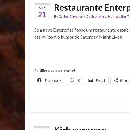
Restaurante Enterp
OUT
21
By
Carlos Oliveira
in
Gastronomia
,
Humor
,
Star T
Se a nave Enterprise fosse um restaurante espacial
assim (com o humor de Saturday Night Live):
Partilhe o conhecimento!
Facebook
X
Email
More
Kirk surpreso