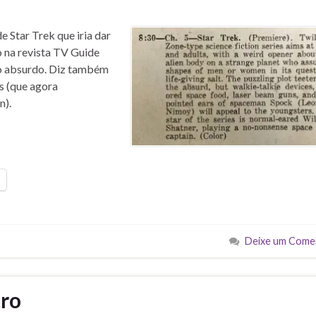
e Star Trek que iria dar
 na revista TV Guide
o absurdo. Diz também
es (que agora
n).
Deixe um Come
tro