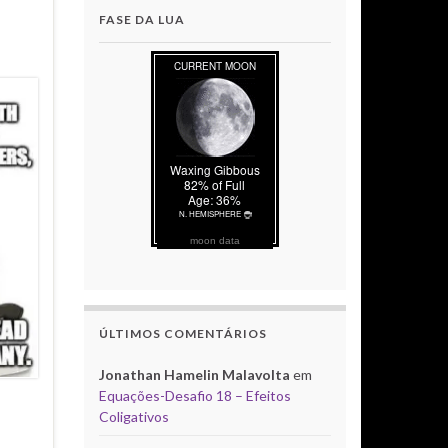
FASE DA LUA
moon data
ÚLTIMOS COMENTÁRIOS
Jonathan Hamelin Malavolta
em
Equações-Desafio 18 – Efeitos
Coligativos