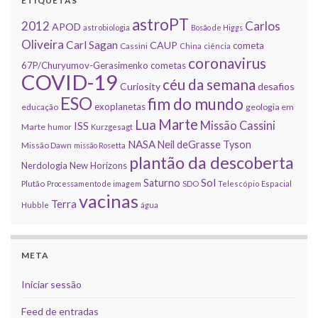
ETIQUETAS
astroPT
2012
Carlos
APOD
astrobiologia
Bosão de Higgs
Oliveira
Carl Sagan
CAUP
cometa
Cassini
China
ciência
coronavirus
67P/Churyumov-Gerasimenko
cometas
COVID-19
céu da semana
Curiosity
desafios
ESO
fim do mundo
exoplanetas
educação
geologia em
Marte
Lua
Missão Cassini
ISS
Marte
humor
Kurzgesagt
NASA
Neil deGrasse Tyson
Missão Dawn
missão Rosetta
plantão da descoberta
Nerdologia
New Horizons
Sol
Saturno
Plutão
Processamento de imagem
SDO
Telescópio Espacial
vacinas
Terra
Hubble
água
META
Iniciar sessão
Feed de entradas