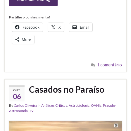
Partilhe o conhecimento!
Facebook
X
Email
More
1 comentário
Casados no Paraíso
OUT
06
By
Carlos Oliveira
in
Análises Críticas
,
Astrobiologia
,
OVNIs
,
Pseudo-
Astronomia
,
TV