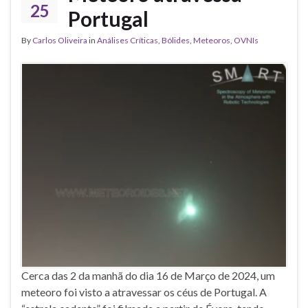
25
Portugal
By
Carlos Oliveira
in
Análises Críticas
,
Bólides
,
Meteoros
,
OVNIs
Cerca das 2 da manhã do dia 16 de Março de 2024, um
meteoro foi visto a atravessar os céus de Portugal. A