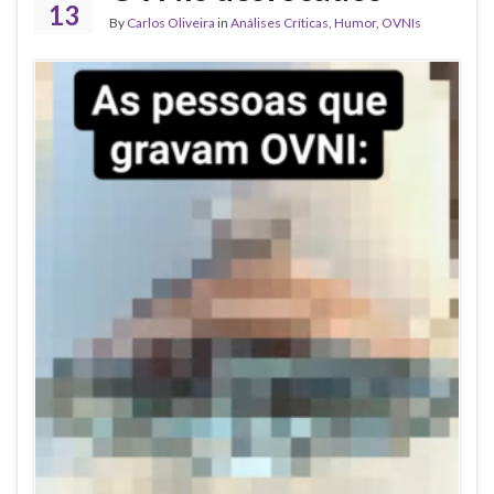
13
By
Carlos Oliveira
in
Análises Críticas
,
Humor
,
OVNIs