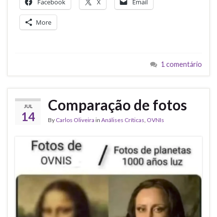
Facebook
X
Email
More
1 comentário
Comparação de fotos
JUL
14
By
Carlos Oliveira
in
Análises Críticas
,
OVNIs