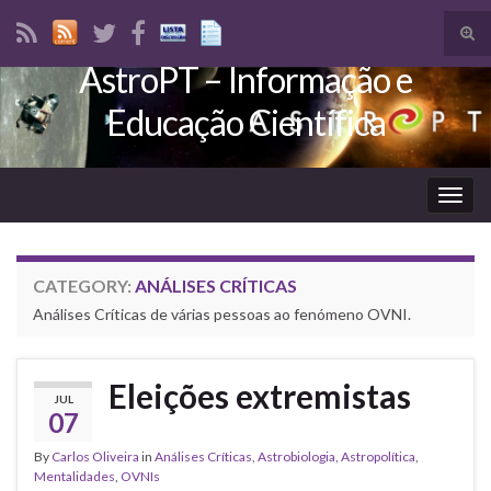
Tog
sear
AstroPT – Informação e
Search for:
for
Educação Científica
Togg
navig
CATEGORY:
ANÁLISES CRÍTICAS
Análises Críticas de várias pessoas ao fenómeno OVNI.
Eleições extremistas
JUL
07
By
Carlos Oliveira
in
Análises Críticas
,
Astrobiologia
,
Astropolítica
,
Mentalidades
,
OVNIs