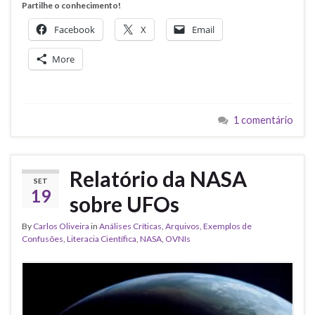
Partilhe o conhecimento!
Facebook
X
Email
More
1 comentário
Relatório da NASA
SET
19
sobre UFOs
By
Carlos Oliveira
in
Análises Críticas
,
Arquivos
,
Exemplos de
Confusões
,
Literacia Científica
,
NASA
,
OVNIs