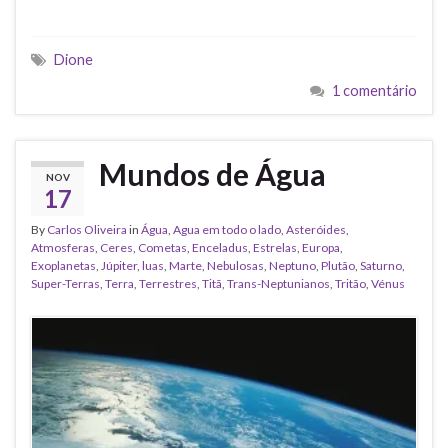
Dione
1 comentário
Mundos de Água
NOV
17
By
Carlos Oliveira
in
Água
,
Agua em todo o lado
,
Asteróides
,
Atmosferas
,
Ceres
,
Cometas
,
Enceladus
,
Estrelas
,
Europa
,
Exoplanetas
,
Júpiter
,
luas
,
Marte
,
Nebulosas
,
Neptuno
,
Plutão
,
Saturno
,
Super-Terras
,
Terra
,
Terrestres
,
Titã
,
Trans-Neptunianos
,
Tritão
,
Vénus