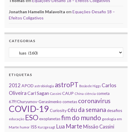
Thomas
em
Equações-Desafio 18 – Efeitos Coligativos
Jonathan Hamelin Malavolta
em
Equações-Desafio 18 –
Efeitos Coligativos
CATEGORIAS
Categorias
ETIQUETAS
astroPT
2012
Carlos
APOD
astrobiologia
Bosão de Higgs
Oliveira
Carl Sagan
CAUP
cometa
Cassini
China
ciência
coronavirus
67P/Churyumov-Gerasimenko
cometas
COVID-19
céu da semana
Curiosity
desafios
ESO
fim do mundo
exoplanetas
educação
geologia em
Marte
Lua
Missão Cassini
ISS
Marte
humor
Kurzgesagt