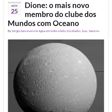
Dione: o mais novo
NOV
25
membro do clube dos
Mundos com Oceano
By
Sérgio Sancevero
in
Agua em todo o lado
,
Enceladus
,
luas
,
Saturno