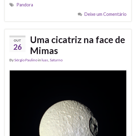
Pandora
Deixe um Comentário
Uma cicatriz na face de
OUT
26
Mimas
By
Sérgio Paulino
in
luas
,
Saturno