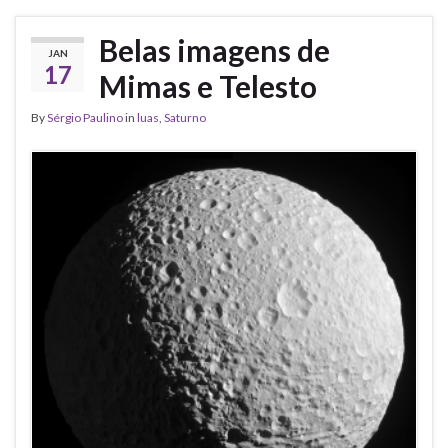
Belas imagens de
JAN
17
Mimas e Telesto
By
Sérgio Paulino
in
luas
,
Saturno