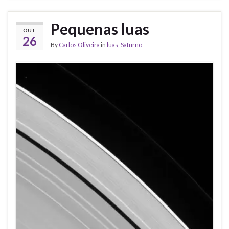
Pequenas luas
OUT
26
By
Carlos Oliveira
in
luas
,
Saturno