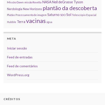
NASA
Neil deGrasse Tyson
Missão Dawn
missão Rosetta
plantão da descoberta
Nerdologia
New Horizons
Sol
Saturno
Plutão
Processamento de imagem
SDO
Telescópio Espacial
vacinas
Terra
Hubble
água
META
Iniciar sessão
Feed de entradas
Feed de comentários
WordPress.org
CRÉDITOS