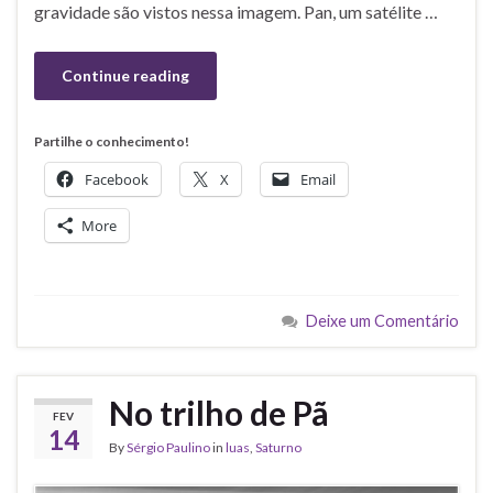
gravidade são vistos nessa imagem. Pan, um satélite …
Continue reading
Partilhe o conhecimento!
Facebook
X
Email
More
Deixe um Comentário
No trilho de Pã
FEV
14
By
Sérgio Paulino
in
luas
,
Saturno