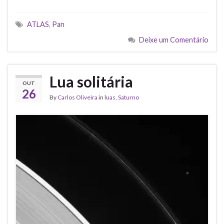
ATLAS
,
Pan
Deixe um Comentário
Lua solitária
OUT
26
By
Carlos Oliveira
in
luas
,
Saturno