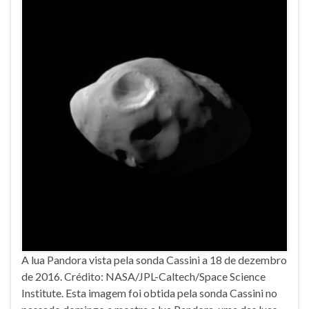
A lua Pandora vista pela sonda Cassini a 18 de dezembro
de 2016. Crédito: NASA/JPL-Caltech/Space Science
Institute. Esta imagem foi obtida pela sonda Cassini no