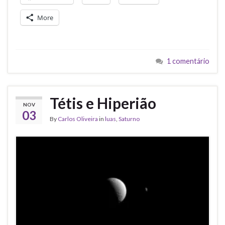
More
1 comentário
Tétis e Hiperião
NOV
03
By
Carlos Oliveira
in
luas
,
Saturno