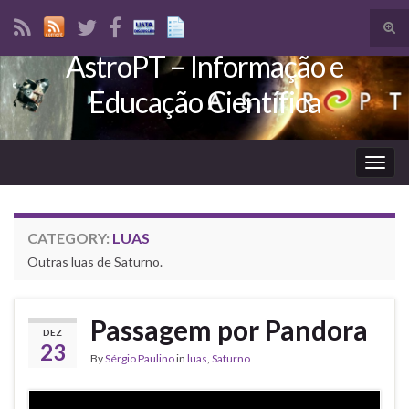
Tog
sear
AstroPT – Informação e
Search for:
for
Educação Científica
Togg
navig
CATEGORY:
LUAS
Outras luas de Saturno.
Passagem por Pandora
DEZ
23
By
Sérgio Paulino
in
luas
,
Saturno