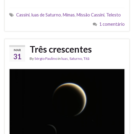
Cassini
,
luas de Saturno
,
Mimas
,
Missão Cassini
,
Telesto
1 comentário
Três crescentes
MAR
31
By
Sérgio Paulino
in
luas
,
Saturno
,
Titã