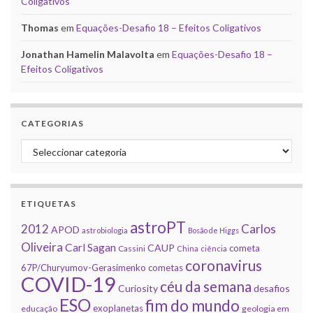
Coligativos
Thomas
em
Equações-Desafio 18 – Efeitos Coligativos
Jonathan Hamelin Malavolta
em
Equações-Desafio 18 –
Efeitos Coligativos
CATEGORIAS
Categorias
ETIQUETAS
astroPT
2012
Carlos
APOD
astrobiologia
Bosão de Higgs
Oliveira
Carl Sagan
CAUP
cometa
Cassini
China
ciência
coronavirus
67P/Churyumov-Gerasimenko
cometas
COVID-19
céu da semana
Curiosity
desafios
ESO
fim do mundo
exoplanetas
educação
geologia em