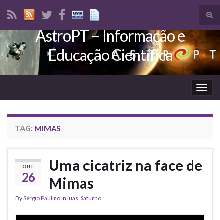
Tog
sear
AstroPT – Informação e
Search for:
for
Educação Científica
Togg
navig
TAG:
MIMAS
Uma cicatriz na face de
OUT
26
Mimas
By
Sérgio Paulino
in
luas
,
Saturno