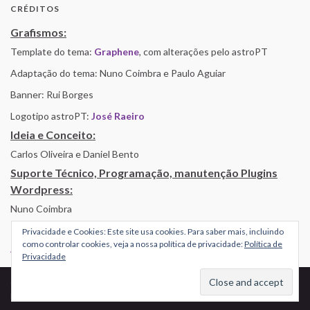
CRÉDITOS
Grafismos:
Template do tema:
Graphene
, com alterações pelo astroPT
Adaptação do tema: Nuno Coimbra e Paulo Aguiar
Banner: Rui Borges
Logotipo astroPT:
José Raeiro
Ideia e Conceito:
Carlos Oliveira e Daniel Bento
Suporte Técnico, Programação, manutenção Plugins
Wordpress:
Nuno Coimbra
Privacidade e Cookies: Este site usa cookies. Para saber mais, incluindo
como controlar cookies, veja a nossa política de privacidade:
Política de
Alojamento por Simbiose
Privacidade
© 2026 AstroPT - Informação e Educação Científica.
Made with
by
Graphene Themes
.