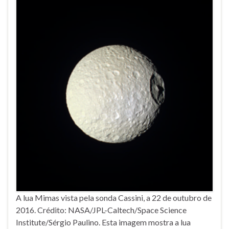
A lua Mimas vista pela sonda Cassini, a 22 de outubro de
2016. Crédito: NASA/JPL-Caltech/Space Science
Institute/Sérgio Paulino. Esta imagem mostra a lua