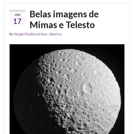
Belas imagens de
JAN
17
Mimas e Telesto
By
Sérgio Paulino
in
luas
,
Saturno