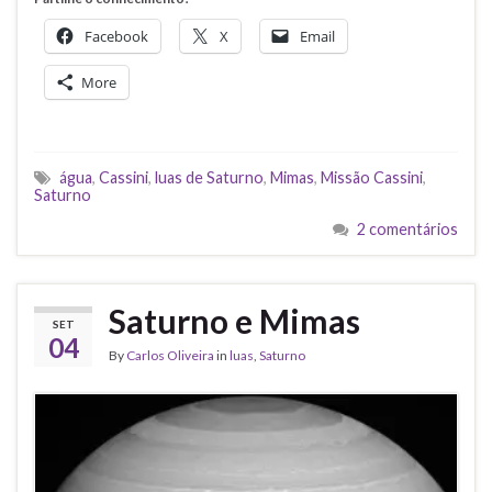
Facebook
X
Email
More
água
,
Cassini
,
luas de Saturno
,
Mimas
,
Missão Cassini
,
Saturno
2 comentários
Saturno e Mimas
SET
04
By
Carlos Oliveira
in
luas
,
Saturno