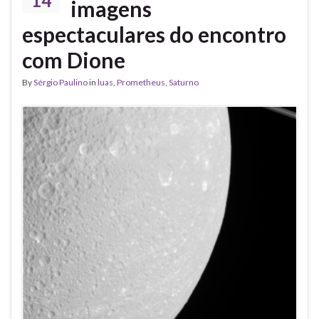
14
imagens
espectaculares do encontro
com Dione
By
Sérgio Paulino
in
luas
,
Prometheus
,
Saturno