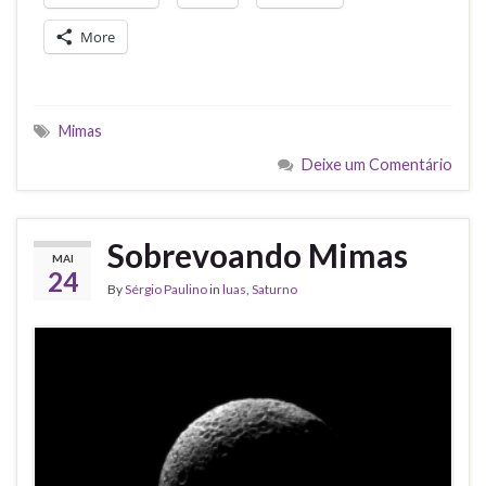
More
Mimas
Deixe um Comentário
Sobrevoando Mimas
MAI
24
By
Sérgio Paulino
in
luas
,
Saturno