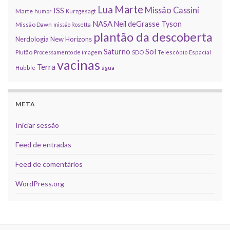
Marte
Lua
Missão Cassini
ISS
Marte
humor
Kurzgesagt
NASA
Neil deGrasse Tyson
Missão Dawn
missão Rosetta
plantão da descoberta
Nerdologia
New Horizons
Sol
Saturno
Plutão
Processamento de imagem
SDO
Telescópio Espacial
vacinas
Terra
Hubble
água
META
Iniciar sessão
Feed de entradas
Feed de comentários
WordPress.org