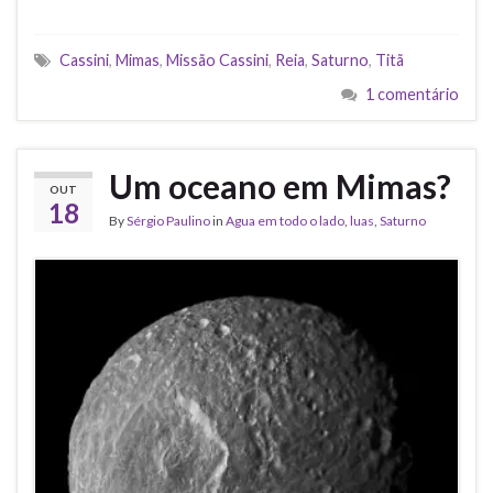
Cassini
,
Mimas
,
Missão Cassini
,
Reia
,
Saturno
,
Titã
1 comentário
Um oceano em Mimas?
OUT
18
By
Sérgio Paulino
in
Agua em todo o lado
,
luas
,
Saturno