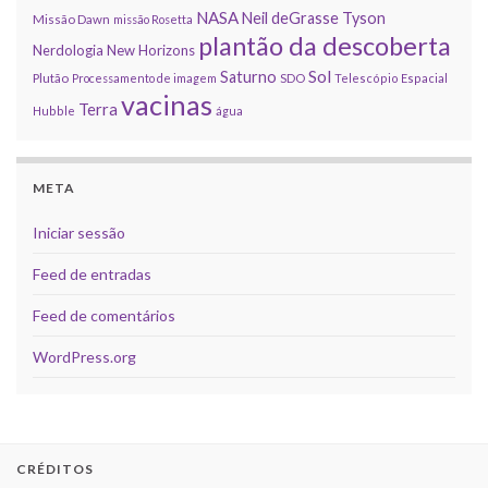
NASA
Neil deGrasse Tyson
Missão Dawn
missão Rosetta
plantão da descoberta
Nerdologia
New Horizons
Sol
Saturno
Plutão
Processamento de imagem
SDO
Telescópio Espacial
vacinas
Terra
Hubble
água
META
Iniciar sessão
Feed de entradas
Feed de comentários
WordPress.org
CRÉDITOS