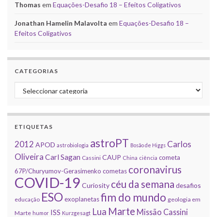
Thomas
em
Equações-Desafio 18 – Efeitos Coligativos
Jonathan Hamelin Malavolta
em
Equações-Desafio 18 –
Efeitos Coligativos
CATEGORIAS
Categorias
ETIQUETAS
astroPT
2012
Carlos
APOD
astrobiologia
Bosão de Higgs
Oliveira
Carl Sagan
CAUP
cometa
Cassini
China
ciência
coronavirus
67P/Churyumov-Gerasimenko
cometas
COVID-19
céu da semana
Curiosity
desafios
ESO
fim do mundo
exoplanetas
educação
geologia em
Marte
Lua
Missão Cassini
ISS
Marte
humor
Kurzgesagt