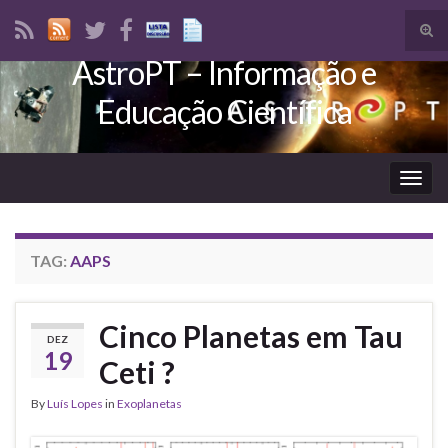
Tog
sear
AstroPT – Informação e
Search for:
for
Educação Científica
Togg
navig
TAG:
AAPS
Cinco Planetas em Tau
DEZ
19
Ceti ?
By
Luís Lopes
in
Exoplanetas