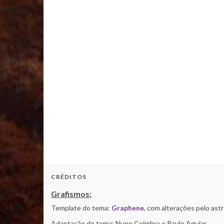
CRÉDITOS
Grafismos:
Template do tema:
Graphene
, com alterações pelo as
Adaptação do tema: Nuno Coimbra e Paulo Aguiar