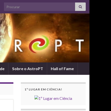
Search for:
ade
Sobre o AstroPT
Hall of Fame
1º LUGAR EM CIÊNCIA!