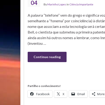
04
By
Marinho Lopes
in
Ciência Importante
A palavra “telefone” vem do grego e significa voz
semelhante a “fonema” por coincidência) à distânc
nome que associam a esta tecnologia será certa
Bell, o cientista que submeteu a primeira patent
ainda assim há outros nomes a lembrar, como I
(inventou …
Continue reading
Partilhe o conhecimento!
Facebook
X
Email
More