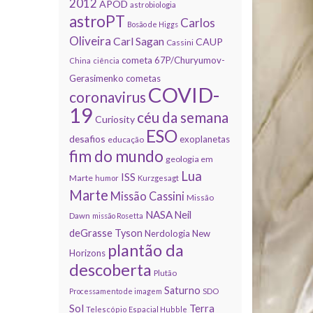
2012
APOD
astrobiologia
astroPT
Carlos
Bosão de Higgs
Oliveira
Carl Sagan
CAUP
Cassini
cometa 67P/Churyumov-
China
ciência
Gerasimenko
cometas
COVID-
coronavirus
19
céu da semana
Curiosity
ESO
desafios
exoplanetas
educação
fim do mundo
geologia em
Lua
ISS
Marte
humor
Kurzgesagt
Marte
Missão Cassini
Missão
NASA
Neil
Dawn
missão Rosetta
deGrasse Tyson
Nerdologia
New
plantão da
Horizons
descoberta
Plutão
Saturno
Processamento de imagem
SDO
Sol
Terra
Telescópio Espacial Hubble