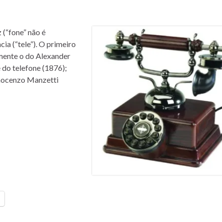
 (“fone” não é
ia (“tele”). O primeiro
mente o do Alexander
e do telefone (1876);
nnocenzo Manzetti