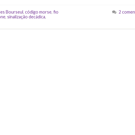
les Bourseul
,
código morse
,
fio
2 comen
one
,
sinalização decádica
,