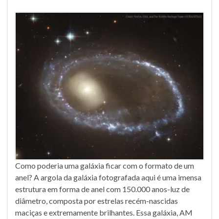
Como poderia uma galáxia ficar com o formato de um
anel? A argola da galáxia fotografada aqui é uma imensa
estrutura em forma de anel com 150.000 anos-luz de
diâmetro, composta por estrelas recém-nascidas
maciças e extremamente brilhantes. Essa galáxia, AM