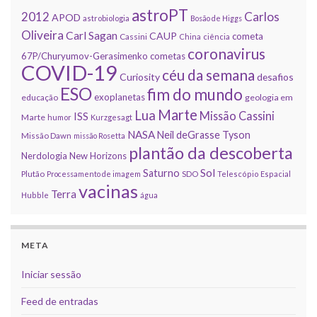
astroPT
2012
Carlos
APOD
astrobiologia
Bosão de Higgs
Oliveira
Carl Sagan
CAUP
cometa
Cassini
China
ciência
coronavirus
67P/Churyumov-Gerasimenko
cometas
COVID-19
céu da semana
Curiosity
desafios
ESO
fim do mundo
exoplanetas
educação
geologia em
Marte
Lua
Missão Cassini
ISS
Marte
humor
Kurzgesagt
NASA
Neil deGrasse Tyson
Missão Dawn
missão Rosetta
plantão da descoberta
Nerdologia
New Horizons
Sol
Saturno
Plutão
Processamento de imagem
SDO
Telescópio Espacial
vacinas
Terra
Hubble
água
META
Iniciar sessão
Feed de entradas