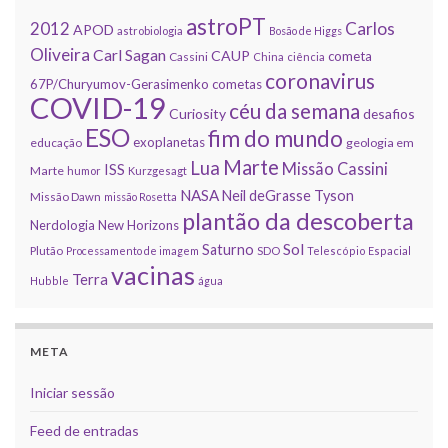
astroPT
2012
Carlos
APOD
astrobiologia
Bosão de Higgs
Oliveira
Carl Sagan
CAUP
cometa
Cassini
China
ciência
coronavirus
67P/Churyumov-Gerasimenko
cometas
COVID-19
céu da semana
Curiosity
desafios
ESO
fim do mundo
exoplanetas
educação
geologia em
Marte
Lua
Missão Cassini
ISS
Marte
humor
Kurzgesagt
NASA
Neil deGrasse Tyson
Missão Dawn
missão Rosetta
plantão da descoberta
Nerdologia
New Horizons
Sol
Saturno
Plutão
Processamento de imagem
SDO
Telescópio Espacial
vacinas
Terra
Hubble
água
META
Iniciar sessão
Feed de entradas