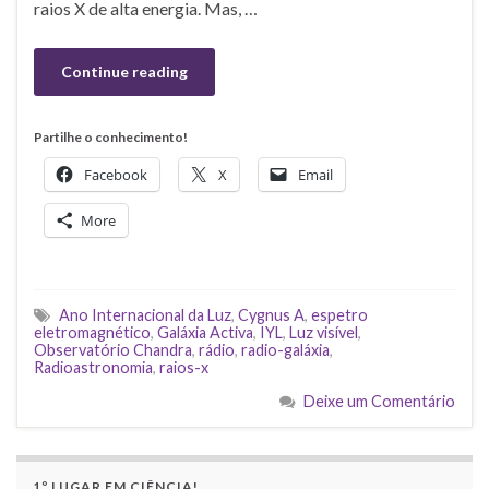
raios X de alta energia. Mas, …
Continue reading
Partilhe o conhecimento!
Facebook
X
Email
More
Ano Internacional da Luz
,
Cygnus A
,
espetro
eletromagnético
,
Galáxia Activa
,
IYL
,
Luz visível
,
Observatório Chandra
,
rádio
,
radio-galáxia
,
Radioastronomia
,
raios-x
Deixe um Comentário
1º LUGAR EM CIÊNCIA!