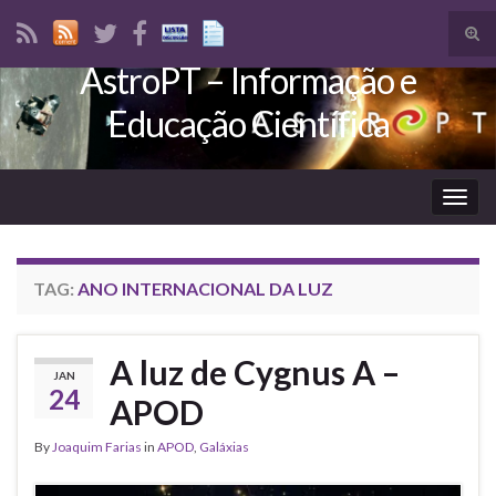
Tog
sear
AstroPT – Informação e
Search for:
for
Educação Científica
Togg
navig
TAG:
ANO INTERNACIONAL DA LUZ
A luz de Cygnus A –
JAN
24
APOD
By
Joaquim Farias
in
APOD
,
Galáxias