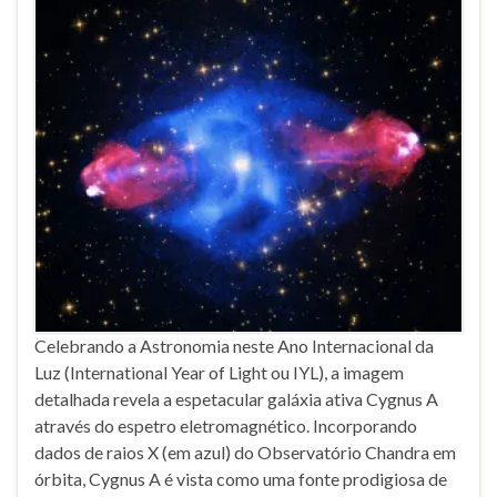
Celebrando a Astronomia neste Ano Internacional da
Luz (International Year of Light ou IYL), a imagem
detalhada revela a espetacular galáxia ativa Cygnus A
através do espetro eletromagnético. Incorporando
dados de raios X (em azul) do Observatório Chandra em
órbita, Cygnus A é vista como uma fonte prodigiosa de