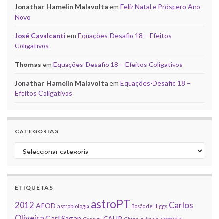
Jonathan Hamelin Malavolta
em
Feliz Natal e Próspero Ano
Novo
José Cavalcanti
em
Equações-Desafio 18 – Efeitos
Coligativos
Thomas
em
Equações-Desafio 18 – Efeitos Coligativos
Jonathan Hamelin Malavolta
em
Equações-Desafio 18 –
Efeitos Coligativos
CATEGORIAS
Categorias
ETIQUETAS
astroPT
2012
Carlos
APOD
astrobiologia
Bosão de Higgs
Oliveira
Carl Sagan
CAUP
cometa
Cassini
China
ciência