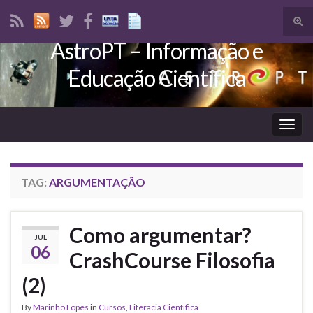
Tog
sear
AstroPT – Informação e
Search for:
for
Educação Científica
Togg
navig
TAG:
ARGUMENTAÇÃO
Como argumentar?
JUL
06
CrashCourse Filosofia
(2)
By
Marinho Lopes
in
Cursos
,
Literacia Científica