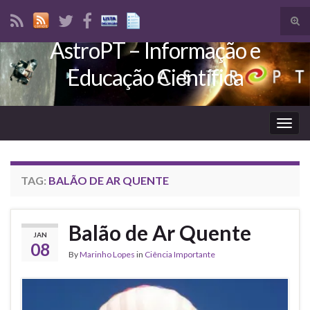
Tog
sear
AstroPT – Informação e
Search for:
for
Educação Científica
Togg
navig
TAG:
BALÃO DE AR QUENTE
Balão de Ar Quente
JAN
08
By
Marinho Lopes
in
Ciência Importante