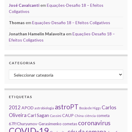
José Cavalcanti
em
Equações-Desafio 18 – Efeitos
Coligativos
Thomas
em
Equações-Desafio 18 – Efeitos Coligativos
Jonathan Hamelin Malavolta
em
Equações-Desafio 18 –
Efeitos Coligativos
CATEGORIAS
Categorias
ETIQUETAS
astroPT
2012
Carlos
APOD
astrobiologia
Bosão de Higgs
Oliveira
Carl Sagan
CAUP
cometa
Cassini
China
ciência
coronavirus
67P/Churyumov-Gerasimenko
cometas
COVID-19
céu da semana