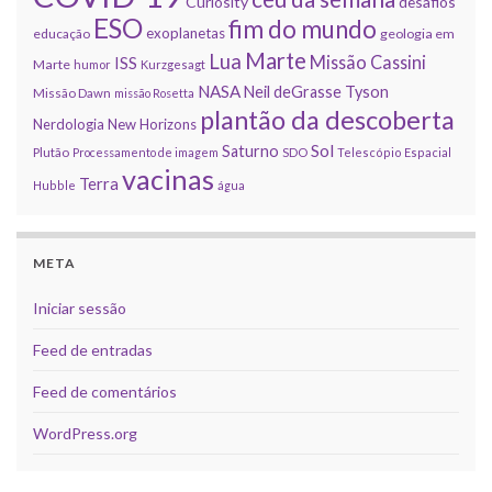
Curiosity
desafios
ESO
fim do mundo
exoplanetas
educação
geologia em
Marte
Lua
Missão Cassini
ISS
Marte
humor
Kurzgesagt
NASA
Neil deGrasse Tyson
Missão Dawn
missão Rosetta
plantão da descoberta
Nerdologia
New Horizons
Sol
Saturno
Plutão
Processamento de imagem
SDO
Telescópio Espacial
vacinas
Terra
Hubble
água
META
Iniciar sessão
Feed de entradas
Feed de comentários
WordPress.org