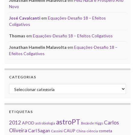
Jonathan Hamelin Malavolta
em
Feliz Natal e Próspero Ano
Novo
José Cavalcanti
em
Equações-Desafio 18 – Efeitos
Coligativos
Thomas
em
Equações-Desafio 18 – Efeitos Coligativos
Jonathan Hamelin Malavolta
em
Equações-Desafio 18 –
Efeitos Coligativos
CATEGORIAS
Categorias
ETIQUETAS
astroPT
2012
Carlos
APOD
astrobiologia
Bosão de Higgs
Oliveira
Carl Sagan
CAUP
cometa
Cassini
China
ciência