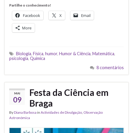
Partilhe o conhecimento!
Facebook
X
Email
More
Biologia
,
Física
,
humor
,
Humor & Ciência
,
Matemática
,
psicologia
,
Química
8 comentários
Festa da Ciência em
MAI
09
Braga
By
Diana Barbosa
in
Actividades de Divulgação
,
Observação
Astronómica