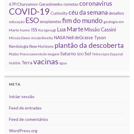
coronavirus
67P/Churyumov-Gerasimenko
cometas
COVID-19
céu da semana
Curiosity
desafios
ESO
fim do mundo
exoplanetas
educação
geologia em
Marte
Lua
Missão Cassini
ISS
Marte
humor
Kurzgesagt
NASA
Neil deGrasse Tyson
Missão Dawn
missão Rosetta
plantão da descoberta
Nerdologia
New Horizons
Sol
Saturno
Plutão
Processamento de imagem
SDO
Telescópio Espacial
vacinas
Terra
Hubble
água
META
Iniciar sessão
Feed de entradas
Feed de comentários
WordPress.org