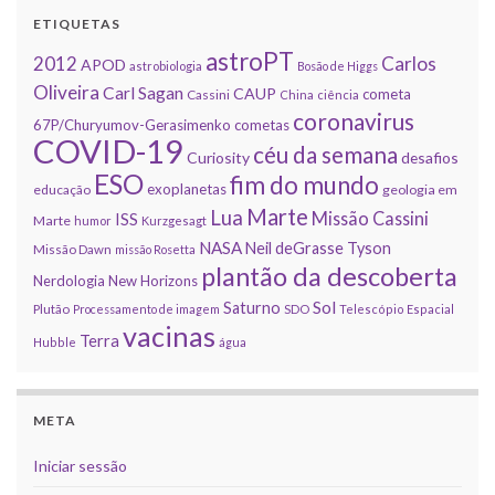
ETIQUETAS
astroPT
2012
Carlos
APOD
astrobiologia
Bosão de Higgs
Oliveira
Carl Sagan
CAUP
cometa
Cassini
China
ciência
coronavirus
67P/Churyumov-Gerasimenko
cometas
COVID-19
céu da semana
Curiosity
desafios
ESO
fim do mundo
exoplanetas
educação
geologia em
Marte
Lua
Missão Cassini
ISS
Marte
humor
Kurzgesagt
NASA
Neil deGrasse Tyson
Missão Dawn
missão Rosetta
plantão da descoberta
Nerdologia
New Horizons
Sol
Saturno
Plutão
Processamento de imagem
SDO
Telescópio Espacial
vacinas
Terra
Hubble
água
META
Iniciar sessão