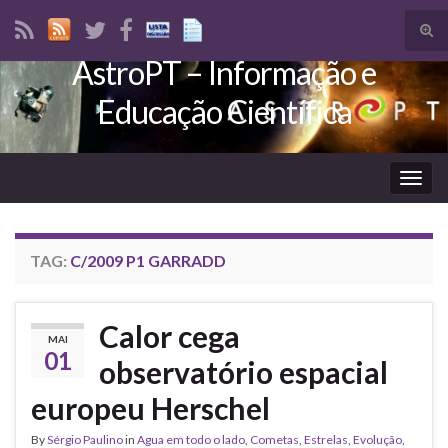
Tog
sear
AstroPT – Informação e
Search for:
for
Educação Científica
Togg
navig
TAG:
C/2009 P1 GARRADD
Calor cega
MAI
01
observatório espacial
europeu Herschel
By
Sérgio Paulino
in
Agua em todo o lado
,
Cometas
,
Estrelas
,
Evolução
,