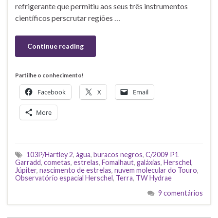
refrigerante que permitiu aos seus três instrumentos
científicos perscrutar regiões …
Continue reading
Partilhe o conhecimento!
Facebook
X
Email
More
103P/Hartley 2
,
água
,
buracos negros
,
C/2009 P1
Garradd
,
cometas
,
estrelas
,
Fomalhaut
,
galáxias
,
Herschel
,
Júpiter
,
nascimento de estrelas
,
nuvem molecular do Touro
,
Observatório espacial Herschel
,
Terra
,
TW Hydrae
9 comentários