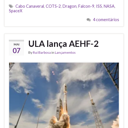
Cabo Canaveral
,
COTS-2
,
Dragon
,
Falcon-9
,
ISS
,
NASA
,
SpaceX
4 comentários
ULA lança AEHF-2
MAI
07
By
Rui Barbosa
in
Lançamentos