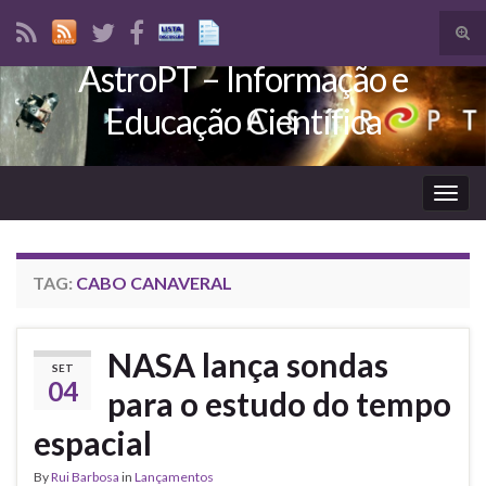
Tog
sear
AstroPT – Informação e
Search for:
for
Educação Científica
Togg
navig
TAG:
CABO CANAVERAL
NASA lança sondas
SET
04
para o estudo do tempo
espacial
By
Rui Barbosa
in
Lançamentos