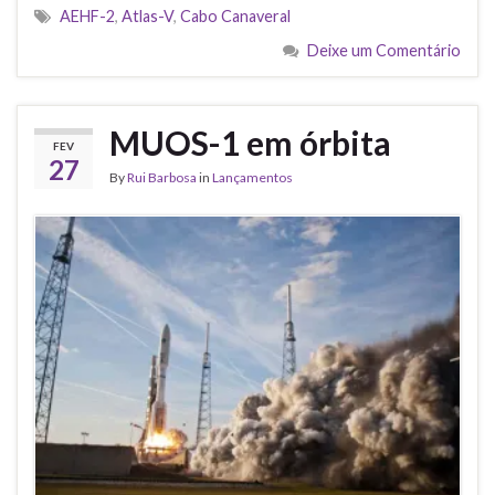
AEHF-2
,
Atlas-V
,
Cabo Canaveral
Deixe um Comentário
MUOS-1 em órbita
FEV
27
By
Rui Barbosa
in
Lançamentos