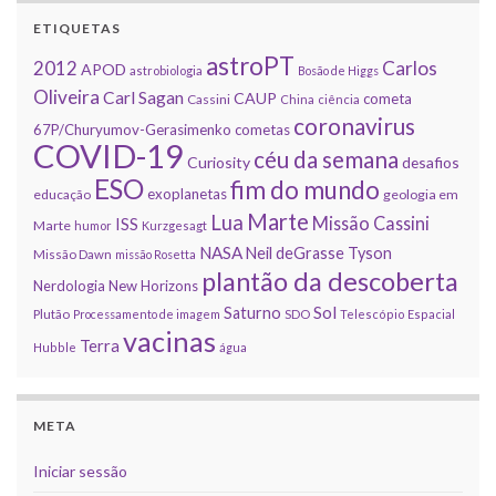
ETIQUETAS
astroPT
2012
Carlos
APOD
astrobiologia
Bosão de Higgs
Oliveira
Carl Sagan
CAUP
cometa
Cassini
China
ciência
coronavirus
67P/Churyumov-Gerasimenko
cometas
COVID-19
céu da semana
Curiosity
desafios
ESO
fim do mundo
exoplanetas
educação
geologia em
Marte
Lua
Missão Cassini
ISS
Marte
humor
Kurzgesagt
NASA
Neil deGrasse Tyson
Missão Dawn
missão Rosetta
plantão da descoberta
Nerdologia
New Horizons
Sol
Saturno
Plutão
Processamento de imagem
SDO
Telescópio Espacial
vacinas
Terra
Hubble
água
META
Iniciar sessão