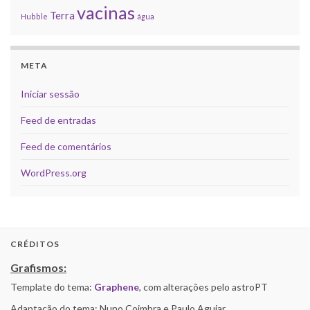
vacinas
Terra
Hubble
água
META
Iniciar sessão
Feed de entradas
Feed de comentários
WordPress.org
CRÉDITOS
Grafismos:
Template do tema:
Graphene
, com alterações pelo astroPT
Adaptação do tema: Nuno Coimbra e Paulo Aguiar