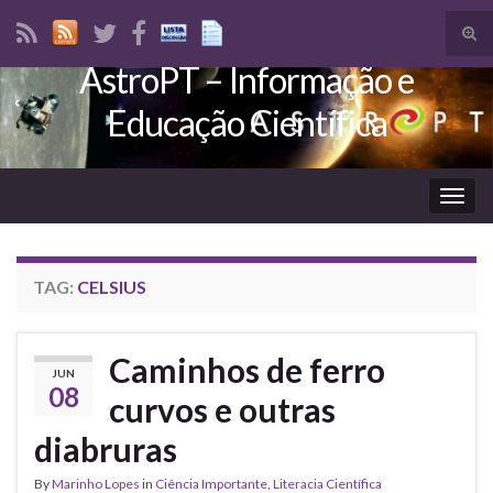
Tog
sear
AstroPT – Informação e
Search for:
for
Educação Científica
Togg
navig
TAG:
CELSIUS
Caminhos de ferro
JUN
08
curvos e outras
diabruras
By
Marinho Lopes
in
Ciência Importante
,
Literacia Científica