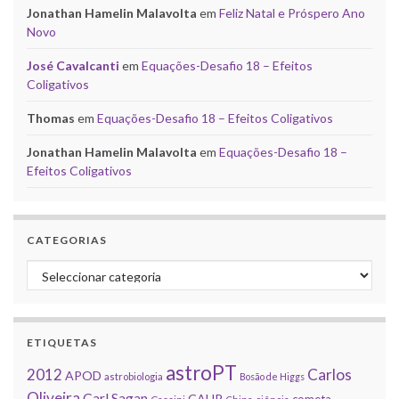
Jonathan Hamelin Malavolta
em
Feliz Natal e Próspero Ano
Novo
José Cavalcanti
em
Equações-Desafio 18 – Efeitos
Coligativos
Thomas
em
Equações-Desafio 18 – Efeitos Coligativos
Jonathan Hamelin Malavolta
em
Equações-Desafio 18 –
Efeitos Coligativos
CATEGORIAS
Categorias
ETIQUETAS
astroPT
2012
Carlos
APOD
astrobiologia
Bosão de Higgs
Oliveira
Carl Sagan
CAUP