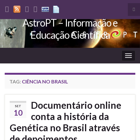
Tog
sea
AstroPT – Informação e
Search for:
for
Educação Científica
Togg
navig
TAG:
CIÊNCIA NO BRASIL
Documentário online
SET
10
conta a história da
Genética no Brasil através
de depoimentos