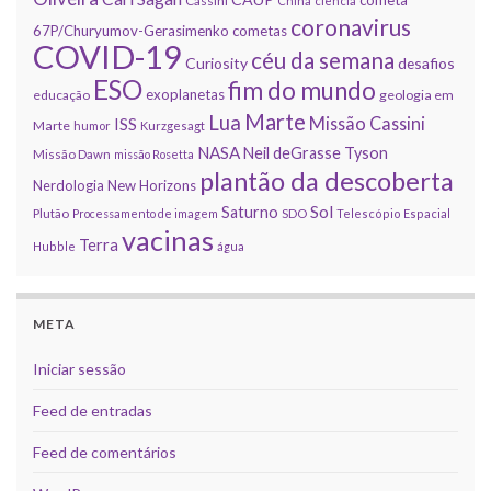
cometa
Cassini
China
ciência
coronavirus
67P/Churyumov-Gerasimenko
cometas
COVID-19
céu da semana
Curiosity
desafios
ESO
fim do mundo
exoplanetas
educação
geologia em
Marte
Lua
Missão Cassini
ISS
Marte
humor
Kurzgesagt
NASA
Neil deGrasse Tyson
Missão Dawn
missão Rosetta
plantão da descoberta
Nerdologia
New Horizons
Sol
Saturno
Plutão
Processamento de imagem
SDO
Telescópio Espacial
vacinas
Terra
Hubble
água
META
Iniciar sessão
Feed de entradas
Feed de comentários