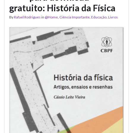
gratuito: História da Física
By
Rafael Rodrigues
in
@Home
,
Ciência Importante
,
Educação
,
Livros