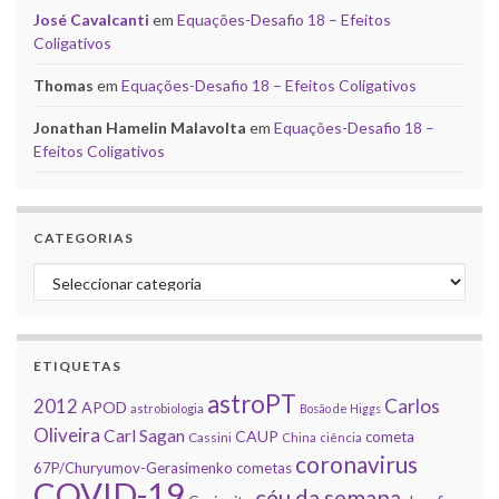
José Cavalcanti
em
Equações-Desafio 18 – Efeitos
Coligativos
Thomas
em
Equações-Desafio 18 – Efeitos Coligativos
Jonathan Hamelin Malavolta
em
Equações-Desafio 18 –
Efeitos Coligativos
CATEGORIAS
Categorias
ETIQUETAS
astroPT
2012
Carlos
APOD
astrobiologia
Bosão de Higgs
Oliveira
Carl Sagan
CAUP
cometa
Cassini
China
ciência
coronavirus
67P/Churyumov-Gerasimenko
cometas
COVID-19
céu da semana