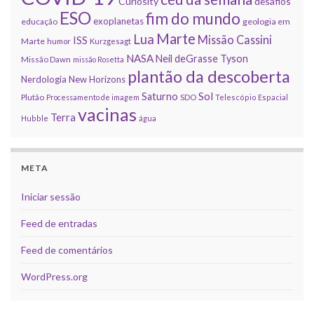
Curiosity
desafios
ESO
fim do mundo
exoplanetas
educação
geologia em
Marte
Lua
Missão Cassini
ISS
Marte
humor
Kurzgesagt
NASA
Neil deGrasse Tyson
Missão Dawn
missão Rosetta
plantão da descoberta
Nerdologia
New Horizons
Sol
Saturno
Plutão
Processamento de imagem
SDO
Telescópio Espacial
vacinas
Terra
Hubble
água
META
Iniciar sessão
Feed de entradas
Feed de comentários
WordPress.org