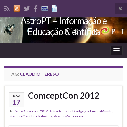
Tog
sear
AstroPT – Informação e
Search for:
for
Educação Científica
Togg
navig
TAG:
CLAUDIO TERESO
ComceptCon 2012
NOV
17
By
Carlos Oliveira
in
2012
,
Actividades de Divulgação
,
Fim do Mundo
,
Literacia Científica
,
Palestras
,
Pseudo-Astronomia