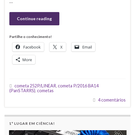
…
Continue reading
Partilhe o conhecimento!
Facebook
X
Email
More
cometa 252P/LINEAR
,
cometa P/2016 BA14
(PanSTARRS)
,
cometas
4 comentários
1º LUGAR EM CIÊNCIA!