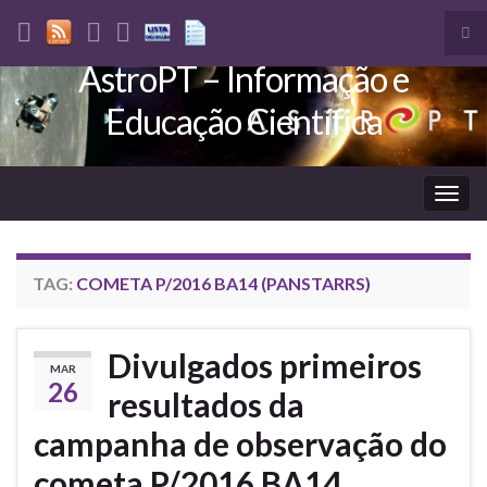
Tog
sea
AstroPT – Informação e
Search for:
for
Educação Científica
Togg
navig
TAG:
COMETA P/2016 BA14 (PANSTARRS)
Divulgados primeiros
MAR
26
resultados da
campanha de observação do
cometa P/2016 BA14