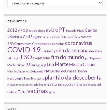
Categorias
ETIQUETAS
astroPT
2012
Carlos
APOD
astrobiologia
Bosão de Higgs
Oliveira
Carl Sagan
CAUP
cometa
Cassini
China
ciência
coronavirus
67P/Churyumov-Gerasimenko
cometas
COVID-19
céu da semana
Curiosity
desafios
ESO
fim do mundo
exoplanetas
educação
geologia em
Marte
Lua
Missão Cassini
ISS
Marte
humor
Kurzgesagt
NASA
Neil deGrasse Tyson
Missão Dawn
missão Rosetta
plantão da descoberta
Nerdologia
New Horizons
Sol
Saturno
Plutão
Processamento de imagem
SDO
Telescópio Espacial
vacinas
Terra
Hubble
água
META