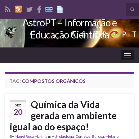
Tog
sear
AstroPT – Informação e
Search for:
for
Educação Científica
Togg
navig
TAG:
COMPOSTOS ORGÂNICOS
Química da Vida
DEZ
20
gerada em ambiente
igual ao do espaço!
By
Manel Rosa Martins
in
Astrobiologia
,
Cometas
,
Europa
,
Metano
,