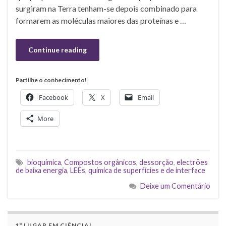
surgiram na Terra tenham-se depois combinado para
formarem as moléculas maiores das proteínas e …
Continue reading
Partilhe o conhecimento!
Facebook
X
Email
More
bioquímica
,
Compostos orgânicos
,
dessorção
,
electrões
de baixa energia
,
LEEs
,
química de superfícies e de interface
Deixe um Comentário
1º LUGAR EM CIÊNCIA!