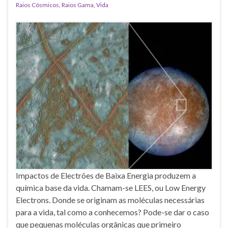
Raios Cósmicos
,
Raios Gama
,
Vida
Impactos de Electrões de Baixa Energia produzem a
química base da vida. Chamam-se LEES, ou Low Energy
Electrons. Donde se originam as moléculas necessárias
para a vida, tal como a conhecemos? Pode-se dar o caso
que pequenas moléculas orgânicas que primeiro