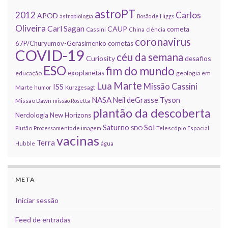
astroPT
2012
Carlos
APOD
astrobiologia
Bosão de Higgs
Oliveira
Carl Sagan
CAUP
cometa
Cassini
China
ciência
coronavirus
67P/Churyumov-Gerasimenko
cometas
COVID-19
céu da semana
Curiosity
desafios
ESO
fim do mundo
exoplanetas
educação
geologia em
Marte
Lua
Missão Cassini
ISS
Marte
humor
Kurzgesagt
NASA
Neil deGrasse Tyson
Missão Dawn
missão Rosetta
plantão da descoberta
Nerdologia
New Horizons
Sol
Saturno
Plutão
Processamento de imagem
SDO
Telescópio Espacial
vacinas
Terra
Hubble
água
META
Iniciar sessão
Feed de entradas