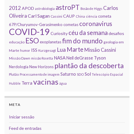
astroPT
2012
Carlos
APOD
astrobiologia
Bosão de Higgs
Oliveira
Carl Sagan
CAUP
cometa
Cassini
China
ciência
coronavirus
67P/Churyumov-Gerasimenko
cometas
COVID-19
céu da semana
Curiosity
desafios
ESO
fim do mundo
exoplanetas
educação
geologia em
Marte
Lua
Missão Cassini
ISS
Marte
humor
Kurzgesagt
NASA
Neil deGrasse Tyson
Missão Dawn
missão Rosetta
plantão da descoberta
Nerdologia
New Horizons
Sol
Saturno
Plutão
Processamento de imagem
SDO
Telescópio Espacial
vacinas
Terra
Hubble
água
META
Iniciar sessão
Feed de entradas