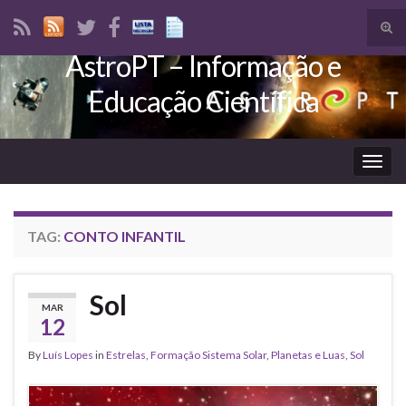
Tog
sear
AstroPT – Informação e
Search for:
for
Educação Científica
Togg
navig
TAG:
CONTO INFANTIL
Sol
MAR
12
By
Luís Lopes
in
Estrelas
,
Formação Sistema Solar
,
Planetas e Luas
,
Sol