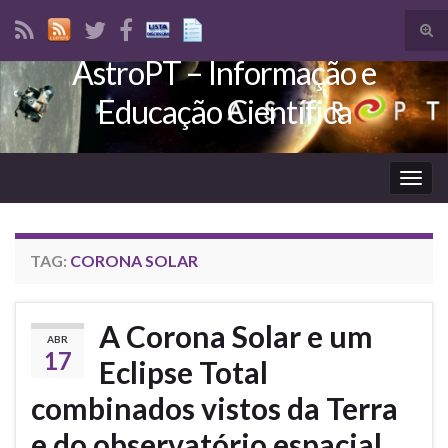
Tog
sear
AstroPT – Informação e
Search for:
for
Educação Científica
Togg
navig
TAG:
CORONA SOLAR
A Corona Solar e um
ABR
17
Eclipse Total
combinados vistos da Terra
e do observatório espacial