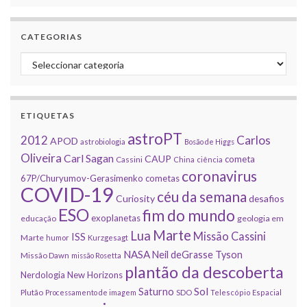
CATEGORIAS
Categorias
ETIQUETAS
astroPT
2012
Carlos
APOD
astrobiologia
Bosão de Higgs
Oliveira
Carl Sagan
CAUP
cometa
Cassini
China
ciência
coronavirus
67P/Churyumov-Gerasimenko
cometas
COVID-19
céu da semana
Curiosity
desafios
ESO
fim do mundo
exoplanetas
educação
geologia em
Marte
Lua
Missão Cassini
ISS
Marte
humor
Kurzgesagt
NASA
Neil deGrasse Tyson
Missão Dawn
missão Rosetta
plantão da descoberta
Nerdologia
New Horizons
Sol
Saturno
Plutão
Processamento de imagem
SDO
Telescópio Espacial