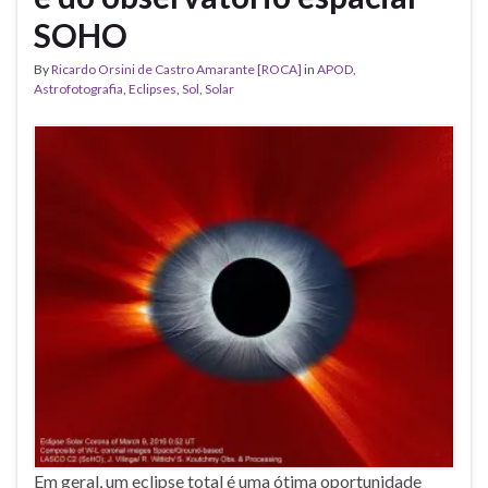
SOHO
By
Ricardo Orsini de Castro Amarante [ROCA]
in
APOD
,
Astrofotografia
,
Eclipses
,
Sol
,
Solar
Em geral, um eclipse total é uma ótima oportunidade