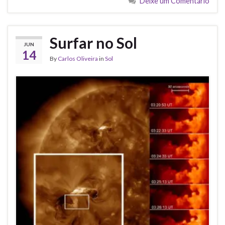
Deixe um Comentário
Surfar no Sol
JUN
14
By
Carlos Oliveira
in
Sol