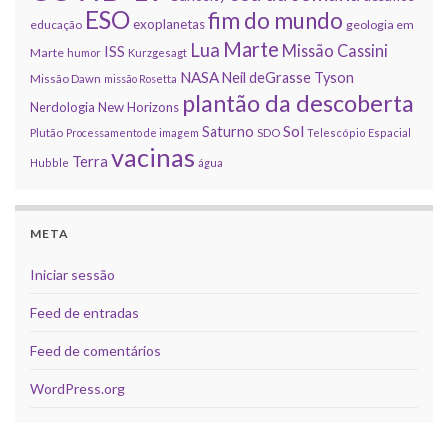
ESO
fim do mundo
exoplanetas
educação
geologia em
Marte
Lua
Missão Cassini
ISS
Marte
humor
Kurzgesagt
NASA
Neil deGrasse Tyson
Missão Dawn
missão Rosetta
plantão da descoberta
Nerdologia
New Horizons
Sol
Saturno
Plutão
Processamento de imagem
SDO
Telescópio Espacial
vacinas
Terra
Hubble
água
META
Iniciar sessão
Feed de entradas
Feed de comentários
WordPress.org