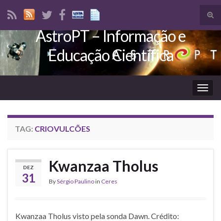
Tog
sear
AstroPT – Informação e
Search for:
for
Educação Científica
Togg
navig
TAG:
CRIOVULCÕES
Kwanzaa Tholus
DEZ
31
By
Sérgio Paulino
in
Ceres
Kwanzaa Tholus visto pela sonda Dawn. Crédito: