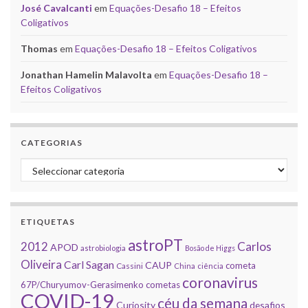
José Cavalcanti
em
Equações-Desafio 18 – Efeitos
Coligativos
Thomas
em
Equações-Desafio 18 – Efeitos Coligativos
Jonathan Hamelin Malavolta
em
Equações-Desafio 18 –
Efeitos Coligativos
CATEGORIAS
Categorias
ETIQUETAS
astroPT
2012
Carlos
APOD
astrobiologia
Bosão de Higgs
Oliveira
Carl Sagan
CAUP
cometa
Cassini
China
ciência
coronavirus
67P/Churyumov-Gerasimenko
cometas
COVID-19
céu da semana
Curiosity
desafios