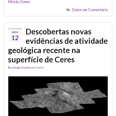
Missão Dawn
Deixe um Comentário
Descobertas novas
NOV
12
evidências de atividade
geológica recente na
superfície de Ceres
By
Sérgio Paulino
in
Ceres