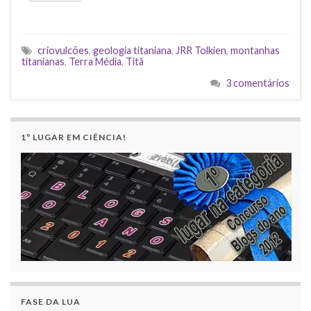
criovulcões
,
geologia titaniana
,
JRR Tolkien
,
montanhas
titanianas
,
Terra Média
,
Titã
3 comentários
1º LUGAR EM CIÊNCIA!
FASE DA LUA