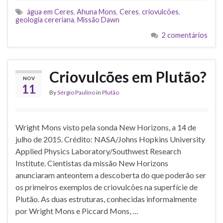
água em Ceres
,
Ahuna Mons
,
Ceres
,
criovulcões
,
geologia cereriana
,
Missão Dawn
2 comentários
Criovulcões em Plutão?
NOV
11
By
Sérgio Paulino
in
Plutão
Wright Mons visto pela sonda New Horizons, a 14 de
julho de 2015. Crédito: NASA/Johns Hopkins University
Applied Physics Laboratory/Southwest Research
Institute. Cientistas da missão New Horizons
anunciaram anteontem a descoberta do que poderão ser
os primeiros exemplos de criovulcões na superfície de
Plutão. As duas estruturas, conhecidas informalmente
por Wright Mons e Piccard Mons, …