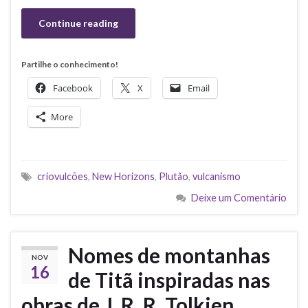
Continue reading
Partilhe o conhecimento!
Facebook
X
Email
More
criovulcões
,
New Horizons
,
Plutão
,
vulcanismo
Deixe um Comentário
Nomes de montanhas
NOV
16
de Titã inspiradas nas
obras de J. R. R. Tolkien