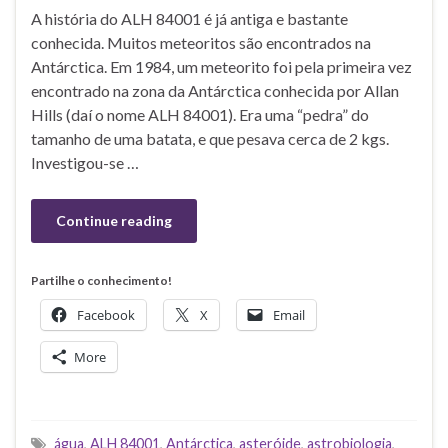
A história do ALH 84001 é já antiga e bastante
conhecida. Muitos meteoritos são encontrados na
Antárctica. Em 1984, um meteorito foi pela primeira vez
encontrado na zona da Antárctica conhecida por Allan
Hills (daí o nome ALH 84001). Era uma “pedra” do
tamanho de uma batata, e que pesava cerca de 2 kgs.
Investigou-se …
Continue reading
Partilhe o conhecimento!
Facebook
X
Email
More
água
,
ALH 84001
,
Antárctica
,
asteróide
,
astrobiologia
,