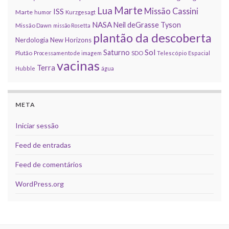
Marte
Lua
Missão Cassini
ISS
Marte
humor
Kurzgesagt
NASA
Neil deGrasse Tyson
Missão Dawn
missão Rosetta
plantão da descoberta
Nerdologia
New Horizons
Sol
Saturno
Plutão
Processamento de imagem
SDO
Telescópio Espacial
vacinas
Terra
Hubble
água
META
Iniciar sessão
Feed de entradas
Feed de comentários
WordPress.org