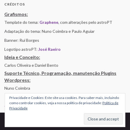
CRÉDITOS
Grafismos:
Template do tema:
Graphene
, com alterações pelo astroPT
Adaptação do tema: Nuno Coimbra e Paulo Aguiar
Banner: Rui Borges
Logotipo astroPT:
José Raeiro
Ideia e Conceito:
Carlos Oliveira e Daniel Bento
Suporte Técnico, Programação, manutenção Plugins
Wordpress:
Nuno Coimbra
Privacidade e Cookies: Este site usa cookies. Para saber mais, incluindo
como controlar cookies, veja a nossa política de privacidade:
Política de
Alojamento por Simbiose
Privacidade
© 2026 AstroPT - Informação e Educação Científica.
Made with
by
Graphene Themes
.