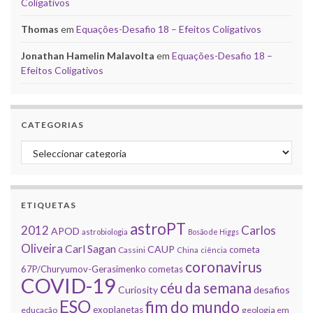
Coligativos
Thomas
em
Equações-Desafio 18 – Efeitos Coligativos
Jonathan Hamelin Malavolta
em
Equações-Desafio 18 –
Efeitos Coligativos
CATEGORIAS
Categorias
ETIQUETAS
astroPT
2012
Carlos
APOD
astrobiologia
Bosão de Higgs
Oliveira
Carl Sagan
CAUP
cometa
Cassini
China
ciência
coronavirus
67P/Churyumov-Gerasimenko
cometas
COVID-19
céu da semana
Curiosity
desafios
ESO
fim do mundo
exoplanetas
educação
geologia em