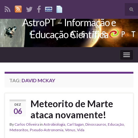
Tog
sear
AstroPT – Informação e
Search for:
for
Educação Científica
Togg
navig
TAG:
DAVID MCKAY
Meteorito de Marte
DEZ
06
ataca novamente!
By
Carlos Oliveira
in
Astrobiologia
,
Carl Sagan
,
Dinossauros
,
Educação
,
Meteoritos
,
Pseudo-Astronomia
,
Vénus
,
Vida