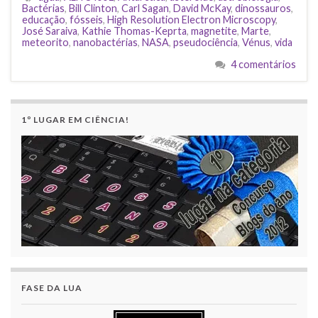
Bactérias
,
Bill Clinton
,
Carl Sagan
,
David McKay
,
dinossauros
,
educação
,
fósseis
,
High Resolution Electron Microscopy
,
José Saraiva
,
Kathie Thomas-Keprta
,
magnetite
,
Marte
,
meteorito
,
nanobactérias
,
NASA
,
pseudociência
,
Vénus
,
vida
4 comentários
1º LUGAR EM CIÊNCIA!
FASE DA LUA