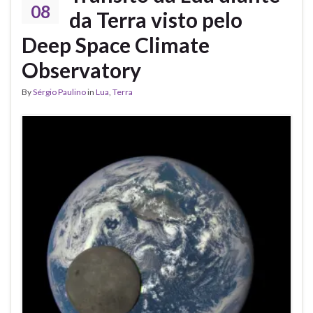
08
da Terra visto pelo
Deep Space Climate
Observatory
By
Sérgio Paulino
in
Lua
,
Terra