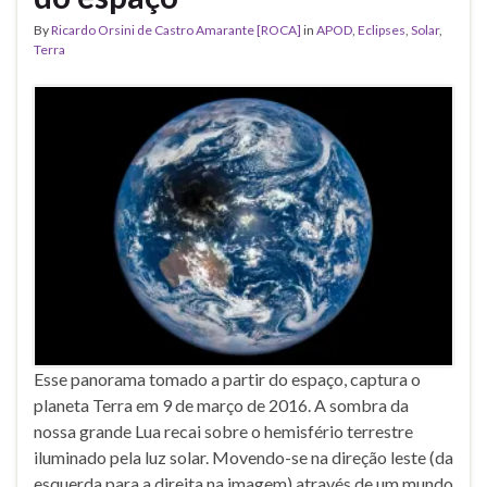
By
Ricardo Orsini de Castro Amarante [ROCA]
in
APOD
,
Eclipses
,
Solar
,
Terra
Esse panorama tomado a partir do espaço, captura o
planeta Terra em 9 de março de 2016. A sombra da
nossa grande Lua recai sobre o hemisfério terrestre
iluminado pela luz solar. Movendo-se na direção leste (da
esquerda para a direita na imagem) através de um mundo