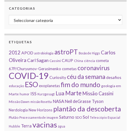
CATEGORIAS
Categorias
ETIQUETAS
astroPT
2012
Carlos
APOD
astrobiologia
Bosão de Higgs
Oliveira
Carl Sagan
CAUP
cometa
Cassini
China
ciência
coronavirus
67P/Churyumov-Gerasimenko
cometas
COVID-19
céu da semana
Curiosity
desafios
ESO
fim do mundo
exoplanetas
educação
geologia em
Marte
Lua
Missão Cassini
ISS
Marte
humor
Kurzgesagt
NASA
Neil deGrasse Tyson
Missão Dawn
missão Rosetta
plantão da descoberta
Nerdologia
New Horizons
Sol
Saturno
Plutão
Processamento de imagem
SDO
Telescópio Espacial
vacinas
Terra
Hubble
água