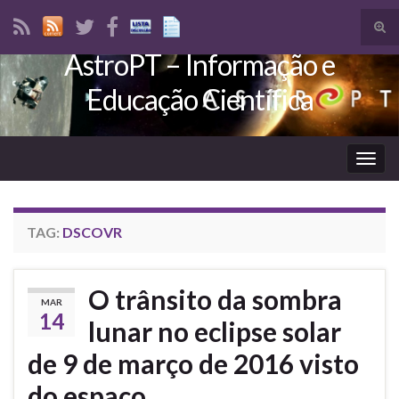
Tog
sear
AstroPT – Informação e
Search for:
for
Educação Científica
Togg
navig
TAG:
DSCOVR
O trânsito da sombra
MAR
14
lunar no eclipse solar
de 9 de março de 2016 visto
do espaço