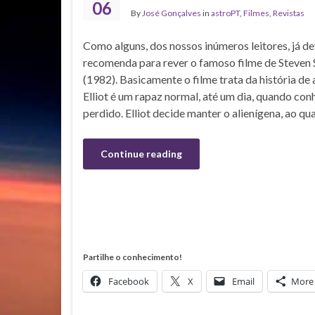
06
By
José Gonçalves
in
astroPT
,
Filmes
,
Revistas
Como alguns, dos nossos inúmeros leitores, já de
recomenda para rever o famoso filme de Steven Sp
(1982). Basicamente o filme trata da história de
Elliot é um rapaz normal, até um dia, quando co
perdido. Elliot decide manter o alienígena, ao qual
Continue reading
Partilhe o conhecimento!
Facebook
X
Email
More