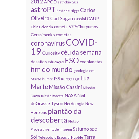
2012
APOD
astrobiologia
astroPT
Carlos
Bosão de Higgs
Oliveira
Carl Sagan
CAUP
Cassini
cometa 67P/Churyumov-
China
ciência
Gerasimenko
cometas
COVID-
coronavirus
19
céu da semana
Curiosity
ESO
desafios
exoplanetas
educação
fim do mundo
geologia em
Lua
ISS
Marte
humor
Kurzgesagt
Marte
Missão Cassini
Missão
NASA
Neil
Dawn
missão Rosetta
deGrasse Tyson
Nerdologia
New
plantão da
Horizons
descoberta
Plutão
Saturno
Processamento de imagem
SDO
Sol
Terra
Telescópio Espacial Hubble