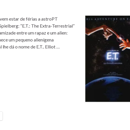
vem estar de férias a astroPT
ielberg: “E.T.: The Extra-Terrestrial”
 amizade entre um rapaz e um alien:
nhece um pequeno alienígena
 lhe dá o nome de E.T.. Elliot …