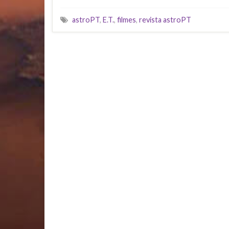
astroPT
,
E.T.
,
filmes
,
revista astroPT