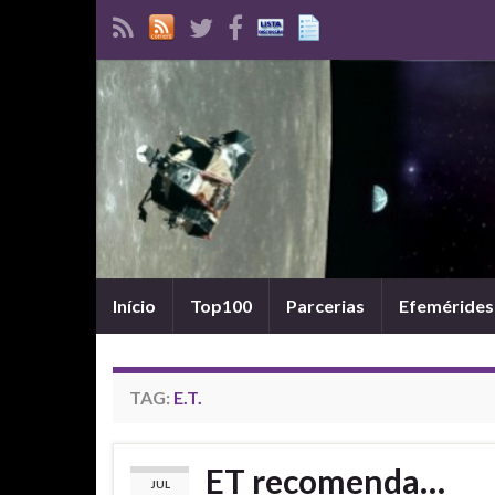
Início
Top100
Parcerias
Efemérides
TAG:
E.T.
ET recomenda…
JUL