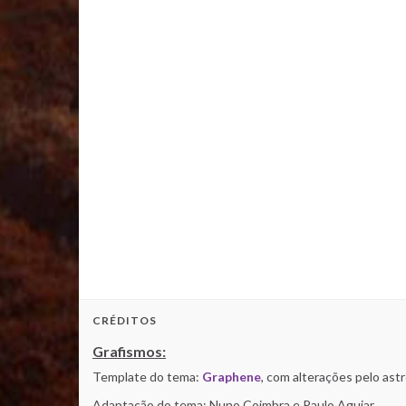
CRÉDITOS
Grafismos:
Template do tema:
Graphene
, com alterações pelo as
Adaptação do tema: Nuno Coimbra e Paulo Aguiar