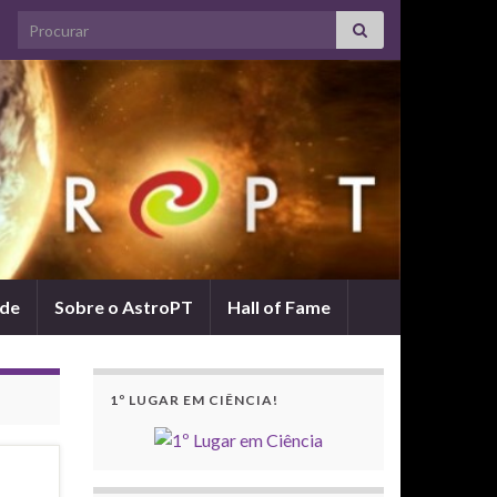
Search for:
ade
Sobre o AstroPT
Hall of Fame
1º LUGAR EM CIÊNCIA!