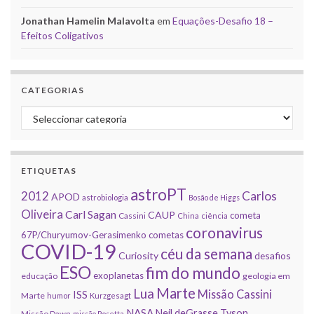
Jonathan Hamelin Malavolta
em
Equações-Desafio 18 –
Efeitos Coligativos
CATEGORIAS
Categorias
ETIQUETAS
astroPT
2012
Carlos
APOD
astrobiologia
Bosão de Higgs
Oliveira
Carl Sagan
CAUP
cometa
Cassini
China
ciência
coronavirus
67P/Churyumov-Gerasimenko
cometas
COVID-19
céu da semana
Curiosity
desafios
ESO
fim do mundo
exoplanetas
educação
geologia em
Marte
Lua
Missão Cassini
ISS
Marte
humor
Kurzgesagt
NASA
Neil deGrasse Tyson
Missão Dawn
missão Rosetta