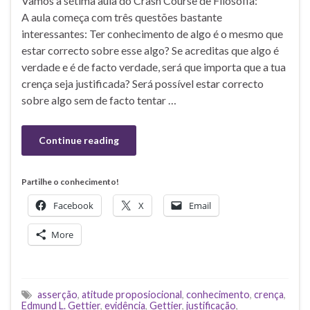
Vamos à sétima aula do Crash Course de Filosofia:
A aula começa com três questões bastante
interessantes: Ter conhecimento de algo é o mesmo que
estar correcto sobre esse algo? Se acreditas que algo é
verdade e é de facto verdade, será que importa que a tua
crença seja justificada? Será possível estar correcto
sobre algo sem de facto tentar …
Continue reading
Partilhe o conhecimento!
Facebook
X
Email
More
asserção
,
atitude proposiocional
,
conhecimento
,
crença
,
Edmund L. Gettier
,
evidência
,
Gettier
,
justificação
,