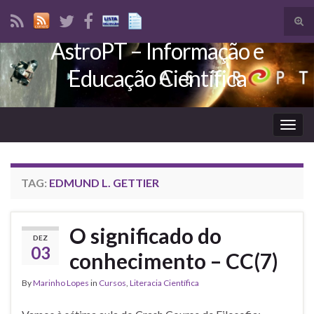
Tog
sear
AstroPT – Informação e
Search for:
for
Educação Científica
Togg
navig
TAG:
EDMUND L. GETTIER
O significado do
DEZ
03
conhecimento – CC(7)
By
Marinho Lopes
in
Cursos
,
Literacia Científica